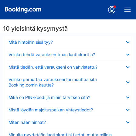
10 yleisintä kysymystä
Lyhennetty
Mitä hintoihin sisältyy?
Lyhennetty
Voinko tehdä varauksen ilman luottokorttia?
Lyhennetty
Mistä tiedän, että varaukseni on vahvistettu?
Lyhennetty
Voinko peruuttaa varaukseni tai muuttaa sitä
Booking.comin kautta?
Lyhennetty
Mikä on PIN-koodi ja mihin tarvitsen sitä?
Lyhennetty
Mistä löydän majoituspaikan yhteystiedot?
Lyhennetty
Miten näen hinnat?
Lyhennetty
Minulta pyydetään luottokorttini tiedot, mutta milloin