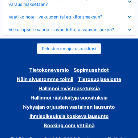
varaus maksetaan?
Lyhennetty
Vaatiiko hotelli vakuuden tai etukäteismaksun?
Lyhennetty
Voiko lapselle saada lisävuodetta tai vauvansänkyä?
Rekisteröi majoituspaikkasi
Tietokoneversio
Sopimusehdot
Näin sivustomme toimii
Tietosuojaseloste
Hallinnoi evästeasetuksia
Hallinnoi räätälöityjä suosituksia
Nykyajan orjuuden vastainen lausunto
Ihmisoikeuksia koskeva lausunto
Booking.com yhtiönä