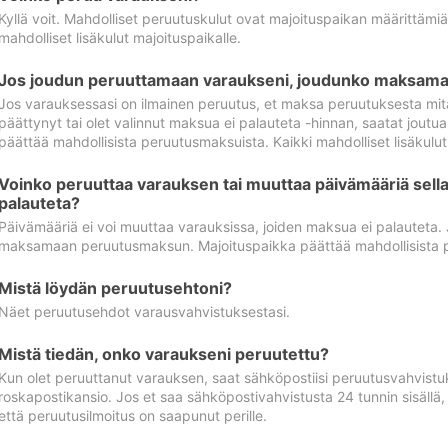
Kyllä voit. Mahdolliset peruutuskulut ovat majoituspaikan määrittämi
mahdolliset lisäkulut majoituspaikalle.
Jos joudun peruuttamaan varaukseni, joudunko maksamaa
Jos varauksessasi on ilmainen peruutus, et maksa peruutuksesta mit
päättynyt tai olet valinnut maksua ei palauteta -hinnan, saatat jo
päättää mahdollisista peruutusmaksuista. Kaikki mahdolliset lisäkulu
Voinko peruuttaa varauksen tai muuttaa päivämääriä sella
palauteta?
Päivämääriä ei voi muuttaa varauksissa, joiden maksua ei palauteta.
maksamaan peruutusmaksun. Majoituspaikka päättää mahdollisista 
Mistä löydän peruutusehtoni?
Näet peruutusehdot varausvahvistuksestasi.
Mistä tiedän, onko varaukseni peruutettu?
Kun olet peruuttanut varauksen, saat sähköpostiisi peruutusvahvistu
roskapostikansio. Jos et saa sähköpostivahvistusta 24 tunnin sisällä
että peruutusilmoitus on saapunut perille.