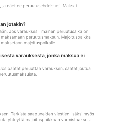
ä, ja näet ne peruutusehdoistasi. Maksat
n jotakin?
ään. Jos varauksesi ilmainen peruutusaika on
utua maksamaan peruutusmaksun. Majoituspaikka
t maksetaan majoituspaikalle.
isesta varauksesta, jonka maksua ei
 Jos päätät peruuttaa varauksen, saatat joutua
peruutusmaksuista.
ksen. Tarkista saapuneiden viestien lisäksi myös
, ota yhteyttä majoituspaikkaan varmistaaksesi,