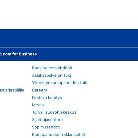
g.com for Business
Booking.com yhtiönä
Asiakaspalvelun tuki
t
Yhteistyökumppaneiden tuki
järjestäjille
Careers
Kestävä kehitys
Media
Turvallisuusohjekeskus
Sijoittajasuhteet
Sopimusehdot
Kumppaneiden reklamaatiot