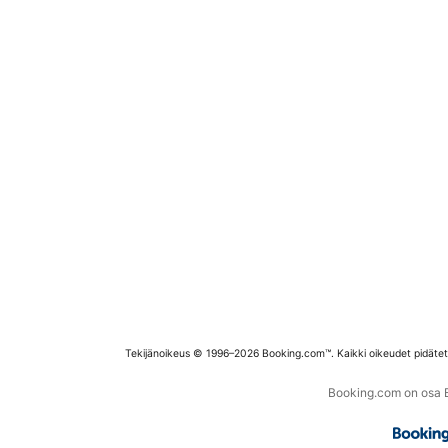
Tekijänoikeus © 1996–2026 Booking.com™. Kaikki oikeudet pidäte
Booking.com on osa Bo