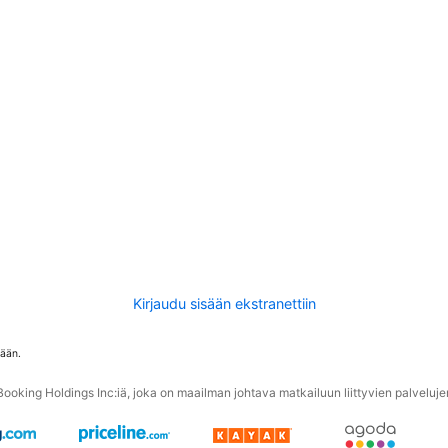
Kirjaudu sisään ekstranettiin
tään.
oking Holdings Inc:iä, joka on maailman johtava matkailuun liittyvien palvelujen 