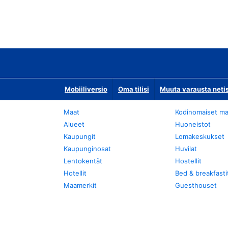
Mobiiliversio
Oma tilisi
Muuta varausta neti
Maat
Kodinomaiset ma
Alueet
Huoneistot
Kaupungit
Lomakeskukset
Kaupunginosat
Huvilat
Lentokentät
Hostellit
Hotellit
Bed & breakfasti
Maamerkit
Guesthouset