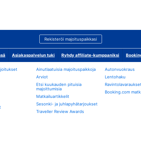
Rekisteröi majoituspaikkasi
ssä
Asiakaspalvelun tuki
Ryhdy affiliate-kumppaniksi
Bookin
joitukset
Ainutlaatuisia majoituspaikkoja
Autonvuokraus
Arviot
Lentohaku
Etsi kuukauden pituisia
Ravintolavaraukse
majoittumisia
Booking.com matkan
Matkailuartikkelit
Sesonki- ja juhlapyhätarjoukset
t
Traveller Review Awards