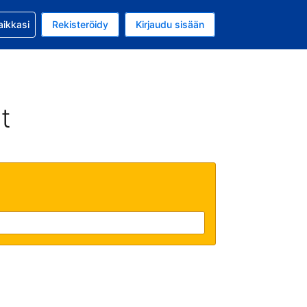
si kanssa
aikkasi
Rekisteröidy
Kirjaudu sisään
a on EUR
li on Suomi
t