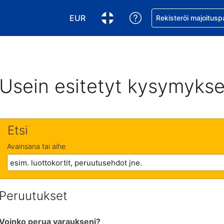
EUR
Pyydä apua varaukse
Rekisteröi majoitusp
Valitse valuutta. Tämänhetkinen valuutt
Valitse kieli. Tämänhetkinen kie
Usein esitetyt kysymykse
Etsi
Avainsana tai aihe
Peruutukset
Voinko perua varaukseni?