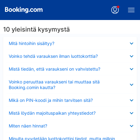
10 yleisintä kysymystä
Lyhennetty
Mitä hintoihin sisältyy?
Lyhennetty
Voinko tehdä varauksen ilman luottokorttia?
Lyhennetty
Mistä tiedän, että varaukseni on vahvistettu?
Lyhennetty
Voinko peruuttaa varaukseni tai muuttaa sitä
Booking.comin kautta?
Lyhennetty
Mikä on PIN-koodi ja mihin tarvitsen sitä?
Lyhennetty
Mistä löydän majoituspaikan yhteystiedot?
Lyhennetty
Miten näen hinnat?
Lyhennetty
Minulta pyydetään luottokorttini tiedot, mutta milloin