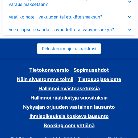
varaus maksetaan?
Lyhennetty
Vaatiiko hotelli vakuuden tai etukäteismaksun?
Lyhennetty
Voiko lapselle saada lisävuodetta tai vauvansänkyä?
Rekisteröi majoituspaikkasi
Tietokoneversio
Sopimusehdot
Näin sivustomme toimii
Tietosuojaseloste
Hallinnoi evästeasetuksia
Hallinnoi räätälöityjä suosituksia
Nykyajan orjuuden vastainen lausunto
Ihmisoikeuksia koskeva lausunto
Booking.com yhtiönä