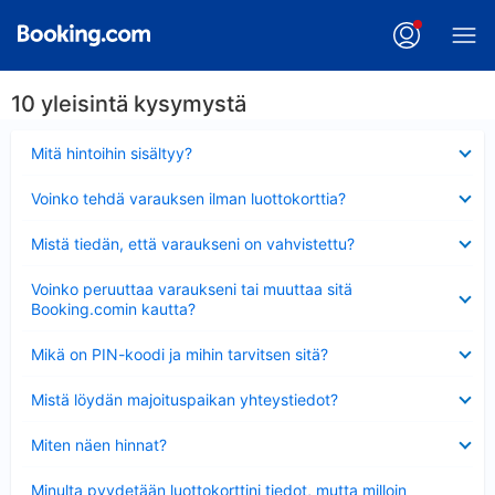
10 yleisintä kysymystä
Lyhennetty
Mitä hintoihin sisältyy?
Lyhennetty
Voinko tehdä varauksen ilman luottokorttia?
Lyhennetty
Mistä tiedän, että varaukseni on vahvistettu?
Lyhennetty
Voinko peruuttaa varaukseni tai muuttaa sitä
Booking.comin kautta?
Lyhennetty
Mikä on PIN-koodi ja mihin tarvitsen sitä?
Lyhennetty
Mistä löydän majoituspaikan yhteystiedot?
Lyhennetty
Miten näen hinnat?
Lyhennetty
Minulta pyydetään luottokorttini tiedot, mutta milloin