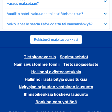
varaus maksetaan?
Lyhennetty
Vaatiiko hotelli vakuuden tai etukäteismaksun?
Lyhennetty
Voiko lapselle saada lisävuodetta tai vauvansänkyä?
Rekisteröi majoituspaikkasi
Tietokoneversio
Sopimusehdot
Näin sivustomme toimii
Tietosuojaseloste
Hallinnoi evästeasetuksia
Hallinnoi räätälöityjä suosituksia
Nykyajan orjuuden vastainen lausunto
Ihmisoikeuksia koskeva lausunto
Booking.com yhtiönä