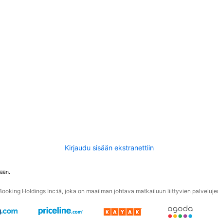
Kirjaudu sisään ekstranettiin
tään.
oking Holdings Inc:iä, joka on maailman johtava matkailuun liittyvien palvelujen 