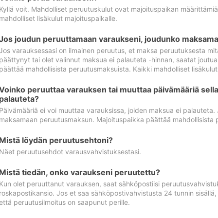
Kyllä voit. Mahdolliset peruutuskulut ovat majoituspaikan määrittämi
mahdolliset lisäkulut majoituspaikalle.
Jos joudun peruuttamaan varaukseni, joudunko maksamaa
Jos varauksessasi on ilmainen peruutus, et maksa peruutuksesta mit
päättynyt tai olet valinnut maksua ei palauteta -hinnan, saatat jo
päättää mahdollisista peruutusmaksuista. Kaikki mahdolliset lisäkulu
Voinko peruuttaa varauksen tai muuttaa päivämääriä sella
palauteta?
Päivämääriä ei voi muuttaa varauksissa, joiden maksua ei palauteta.
maksamaan peruutusmaksun. Majoituspaikka päättää mahdollisista 
Mistä löydän peruutusehtoni?
Näet peruutusehdot varausvahvistuksestasi.
Mistä tiedän, onko varaukseni peruutettu?
Kun olet peruuttanut varauksen, saat sähköpostiisi peruutusvahvistu
roskapostikansio. Jos et saa sähköpostivahvistusta 24 tunnin sisällä
että peruutusilmoitus on saapunut perille.