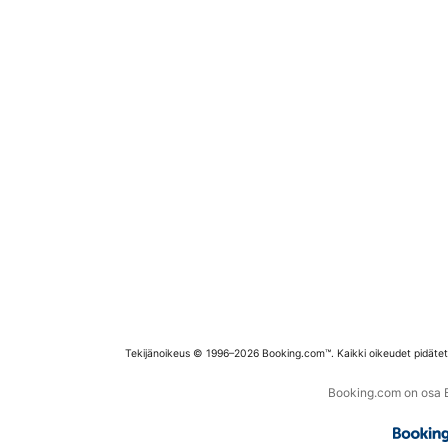
Tekijänoikeus © 1996–2026 Booking.com™. Kaikki oikeudet pidäte
Booking.com on osa Bo