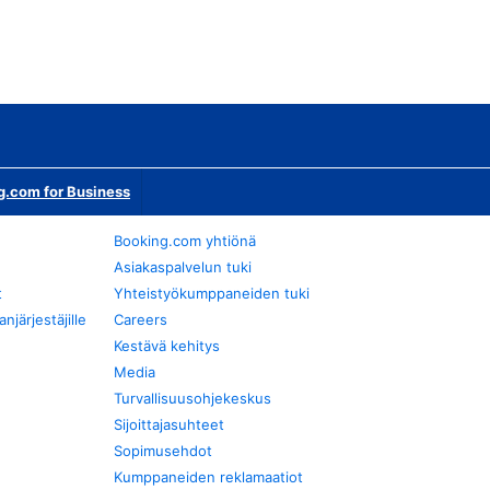
g.com for Business
Booking.com yhtiönä
Asiakaspalvelun tuki
t
Yhteistyökumppaneiden tuki
järjestäjille
Careers
Kestävä kehitys
Media
Turvallisuusohjekeskus
Sijoittajasuhteet
Sopimusehdot
Kumppaneiden reklamaatiot