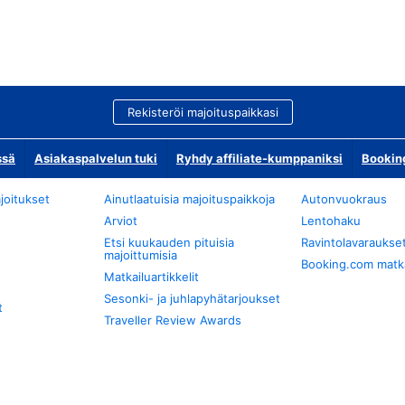
Rekisteröi majoituspaikkasi
ssä
Asiakaspalvelun tuki
Ryhdy affiliate-kumppaniksi
Bookin
joitukset
Ainutlaatuisia majoituspaikkoja
Autonvuokraus
Arviot
Lentohaku
Etsi kuukauden pituisia
Ravintolavaraukse
majoittumisia
Booking.com matkan
Matkailuartikkelit
Sesonki- ja juhlapyhätarjoukset
t
Traveller Review Awards