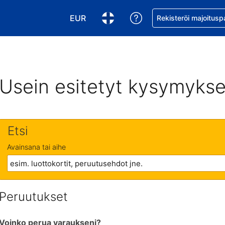
EUR
Pyydä apua varaukse
Rekisteröi majoitusp
Valitse valuutta. Tämänhetkinen valuutt
Valitse kieli. Tämänhetkinen kie
Usein esitetyt kysymykse
Etsi
Avainsana tai aihe
Peruutukset
Voinko perua varaukseni?