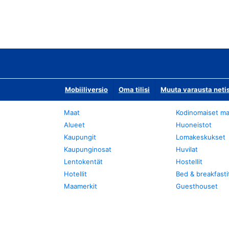
Mobiiliversio
Oma tilisi
Muuta varausta neti
Maat
Kodinomaiset ma
Alueet
Huoneistot
Kaupungit
Lomakeskukset
Kaupunginosat
Huvilat
Lentokentät
Hostellit
Hotellit
Bed & breakfasti
Maamerkit
Guesthouset