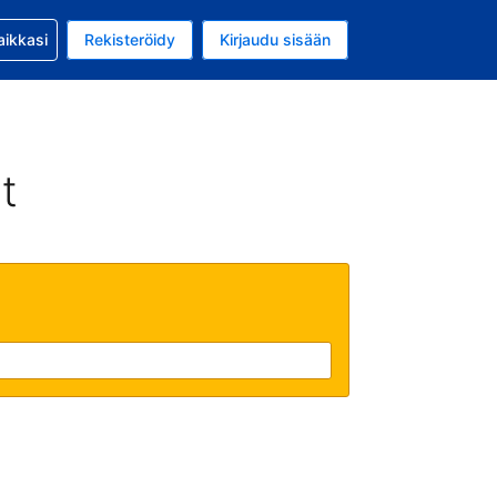
si kanssa
aikkasi
Rekisteröidy
Kirjaudu sisään
a on EUR
li on Suomi
t