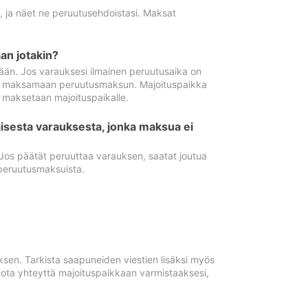
ä, ja näet ne peruutusehdoistasi. Maksat
n jotakin?
ään. Jos varauksesi ilmainen peruutusaika on
utua maksamaan peruutusmaksun. Majoituspaikka
t maksetaan majoituspaikalle.
isesta varauksesta, jonka maksua ei
 Jos päätät peruuttaa varauksen, saatat joutua
peruutusmaksuista.
ksen. Tarkista saapuneiden viestien lisäksi myös
, ota yhteyttä majoituspaikkaan varmistaaksesi,