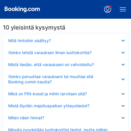
10 yleisintä kysymystä
Lyhennetty
Mitä hintoihin sisältyy?
Lyhennetty
Voinko tehdä varauksen ilman luottokorttia?
Lyhennetty
Mistä tiedän, että varaukseni on vahvistettu?
Lyhennetty
Voinko peruuttaa varaukseni tai muuttaa sitä
Booking.comin kautta?
Lyhennetty
Mikä on PIN-koodi ja mihin tarvitsen sitä?
Lyhennetty
Mistä löydän majoituspaikan yhteystiedot?
Lyhennetty
Miten näen hinnat?
Lyhennetty
Minulta pyydetään luottokorttini tiedot, mutta milloin