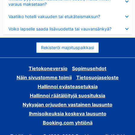
varaus maksetaan?
Lyhennetty
Vaatiiko hotelli vakuuden tai etukäteismaksun?
Lyhennetty
Voiko lapselle saada lisävuodetta tai vauvansänkyä?
Rekisteröi majoituspaikkasi
Tietokoneversio
Sopimusehdot
Näin sivustomme toimii
Tietosuojaseloste
Hallinnoi evästeasetuksia
Hallinnoi räätälöityjä suosituksia
Nykyajan orjuuden vastainen lausunto
Ihmisoikeuksia koskeva lausunto
Booking.com yhtiönä