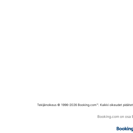
Tekijänoikeus © 1996–2026 Booking.com™. Kaikki oikeudet pidäte
Booking.com on osa Bo