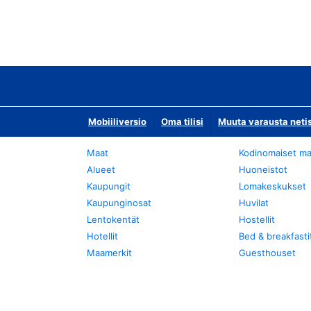
Mobiiliversio
Oma tilisi
Muuta varausta neti
Maat
Kodinomaiset ma
Alueet
Huoneistot
Kaupungit
Lomakeskukset
Kaupunginosat
Huvilat
Lentokentät
Hostellit
Hotellit
Bed & breakfasti
Maamerkit
Guesthouset