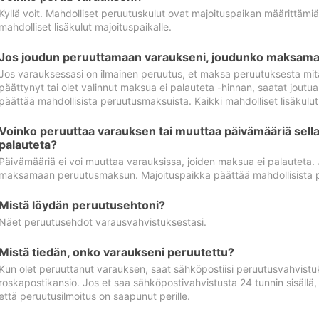
Kyllä voit. Mahdolliset peruutuskulut ovat majoituspaikan määrittämi
mahdolliset lisäkulut majoituspaikalle.
Jos joudun peruuttamaan varaukseni, joudunko maksamaa
Jos varauksessasi on ilmainen peruutus, et maksa peruutuksesta mit
päättynyt tai olet valinnut maksua ei palauteta -hinnan, saatat jo
päättää mahdollisista peruutusmaksuista. Kaikki mahdolliset lisäkulu
Voinko peruuttaa varauksen tai muuttaa päivämääriä sella
palauteta?
Päivämääriä ei voi muuttaa varauksissa, joiden maksua ei palauteta.
maksamaan peruutusmaksun. Majoituspaikka päättää mahdollisista 
Mistä löydän peruutusehtoni?
Näet peruutusehdot varausvahvistuksestasi.
Mistä tiedän, onko varaukseni peruutettu?
Kun olet peruuttanut varauksen, saat sähköpostiisi peruutusvahvistu
roskapostikansio. Jos et saa sähköpostivahvistusta 24 tunnin sisällä
että peruutusilmoitus on saapunut perille.