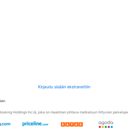
Kirjaudu sisään ekstranettiin
tään.
oking Holdings Inc:iä, joka on maailman johtava matkailuun liittyvien palvelujen 