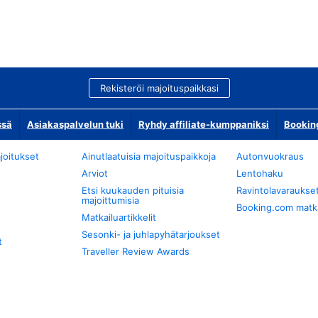
Rekisteröi majoituspaikkasi
ssä
Asiakaspalvelun tuki
Ryhdy affiliate-kumppaniksi
Bookin
joitukset
Ainutlaatuisia majoituspaikkoja
Autonvuokraus
Arviot
Lentohaku
Etsi kuukauden pituisia
Ravintolavaraukse
majoittumisia
Booking.com matkan
Matkailuartikkelit
Sesonki- ja juhlapyhätarjoukset
t
Traveller Review Awards