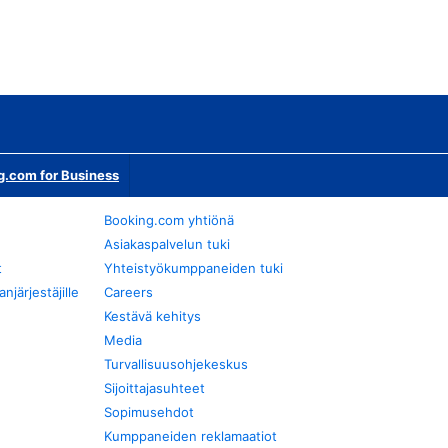
g.com for Business
Booking.com yhtiönä
Asiakaspalvelun tuki
t
Yhteistyökumppaneiden tuki
järjestäjille
Careers
Kestävä kehitys
Media
Turvallisuusohjekeskus
Sijoittajasuhteet
Sopimusehdot
Kumppaneiden reklamaatiot