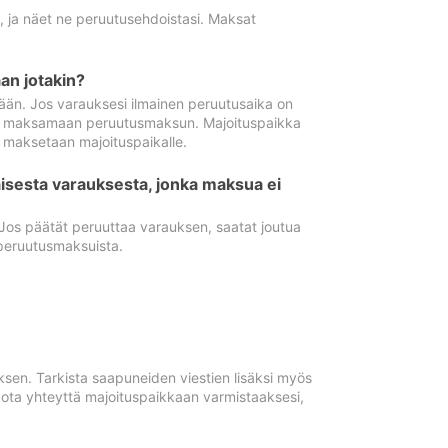
ä, ja näet ne peruutusehdoistasi. Maksat
n jotakin?
ään. Jos varauksesi ilmainen peruutusaika on
utua maksamaan peruutusmaksun. Majoituspaikka
t maksetaan majoituspaikalle.
isesta varauksesta, jonka maksua ei
 Jos päätät peruuttaa varauksen, saatat joutua
peruutusmaksuista.
ksen. Tarkista saapuneiden viestien lisäksi myös
, ota yhteyttä majoituspaikkaan varmistaaksesi,