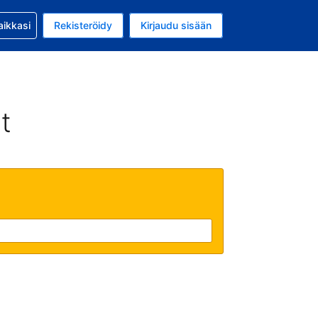
si kanssa
aikkasi
Rekisteröidy
Kirjaudu sisään
 on Yhdysvaltain dollari
li on Suomi
t