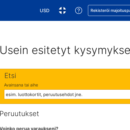
USD
Pyydä apua varaukse
Rekisteröi majoitusp
Valitse valuutta. Tämänhetkinen valuutta
Valitse kieli. Tämänhetkinen kie
Usein esitetyt kysymykse
Etsi
Avainsana tai aihe
Peruutukset
Voinko perua varaukseni?