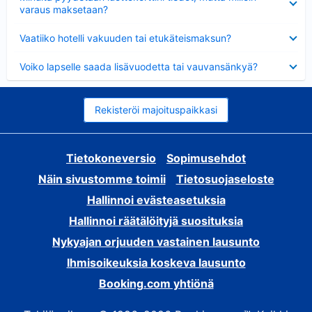
varaus maksetaan?
Lyhennetty
Vaatiiko hotelli vakuuden tai etukäteismaksun?
Lyhennetty
Voiko lapselle saada lisävuodetta tai vauvansänkyä?
Rekisteröi majoituspaikkasi
Tietokoneversio
Sopimusehdot
Näin sivustomme toimii
Tietosuojaseloste
Hallinnoi evästeasetuksia
Hallinnoi räätälöityjä suosituksia
Nykyajan orjuuden vastainen lausunto
Ihmisoikeuksia koskeva lausunto
Booking.com yhtiönä