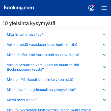
10 yleisintä kysymystä
Lyhennetty
Mitä hintoihin sisältyy?
Lyhennetty
Voinko tehdä varauksen ilman luottokorttia?
Lyhennetty
Mistä tiedän, että varaukseni on vahvistettu?
Lyhennetty
Voinko peruuttaa varaukseni tai muuttaa sitä
Booking.comin kautta?
Lyhennetty
Mikä on PIN-koodi ja mihin tarvitsen sitä?
Lyhennetty
Mistä löydän majoituspaikan yhteystiedot?
Lyhennetty
Miten näen hinnat?
Lyhennetty
Minulta pyydetään luottokorttini tiedot, mutta milloin