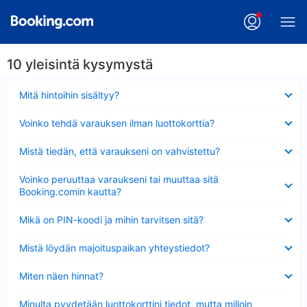
10 yleisintä kysymystä
Lyhennetty
Mitä hintoihin sisältyy?
Lyhennetty
Voinko tehdä varauksen ilman luottokorttia?
Lyhennetty
Mistä tiedän, että varaukseni on vahvistettu?
Lyhennetty
Voinko peruuttaa varaukseni tai muuttaa sitä
Booking.comin kautta?
Lyhennetty
Mikä on PIN-koodi ja mihin tarvitsen sitä?
Lyhennetty
Mistä löydän majoituspaikan yhteystiedot?
Lyhennetty
Miten näen hinnat?
Lyhennetty
Minulta pyydetään luottokorttini tiedot, mutta milloin