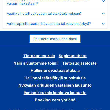
varaus maksetaan?
Lyhennetty
Vaatiiko hotelli vakuuden tai etukäteismaksun?
Lyhennetty
Voiko lapselle saada lisävuodetta tai vauvansänkyä?
Rekisteröi majoituspaikkasi
Tietokoneversio
Sopimusehdot
Näin sivustomme toimii
Tietosuojaseloste
Hallinnoi evästeasetuksia
Hallinnoi räätälöityjä suosituksia
Nykyajan orjuuden vastainen lausunto
Ihmisoikeuksia koskeva lausunto
Booking.com yhtiönä