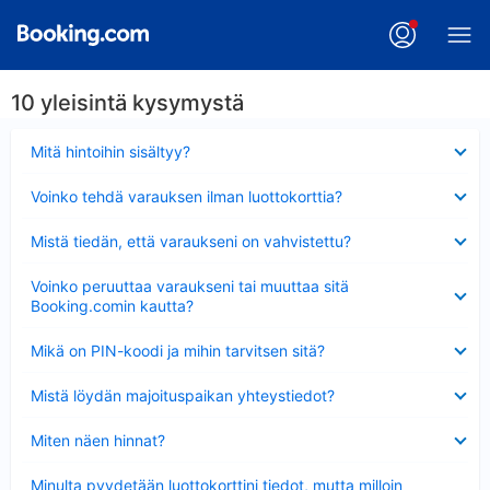
10 yleisintä kysymystä
Lyhennetty
Mitä hintoihin sisältyy?
Lyhennetty
Voinko tehdä varauksen ilman luottokorttia?
Lyhennetty
Mistä tiedän, että varaukseni on vahvistettu?
Lyhennetty
Voinko peruuttaa varaukseni tai muuttaa sitä
Booking.comin kautta?
Lyhennetty
Mikä on PIN-koodi ja mihin tarvitsen sitä?
Lyhennetty
Mistä löydän majoituspaikan yhteystiedot?
Lyhennetty
Miten näen hinnat?
Lyhennetty
Minulta pyydetään luottokorttini tiedot, mutta milloin