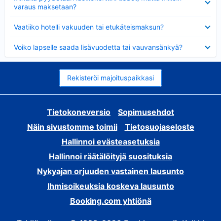
varaus maksetaan?
Lyhennetty
Vaatiiko hotelli vakuuden tai etukäteismaksun?
Lyhennetty
Voiko lapselle saada lisävuodetta tai vauvansänkyä?
Rekisteröi majoituspaikkasi
Tietokoneversio
Sopimusehdot
Näin sivustomme toimii
Tietosuojaseloste
Hallinnoi evästeasetuksia
Hallinnoi räätälöityjä suosituksia
Nykyajan orjuuden vastainen lausunto
Ihmisoikeuksia koskeva lausunto
Booking.com yhtiönä