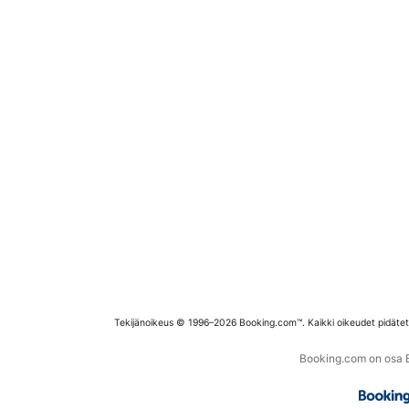
Tekijänoikeus © 1996–2026 Booking.com™. Kaikki oikeudet pidäte
Booking.com on osa Bo