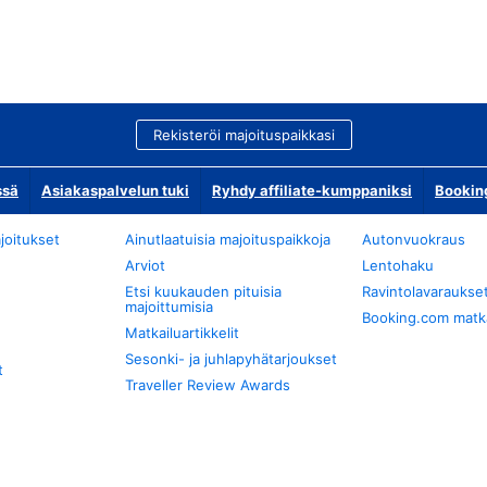
Rekisteröi majoituspaikkasi
ssä
Asiakaspalvelun tuki
Ryhdy affiliate-kumppaniksi
Bookin
joitukset
Ainutlaatuisia majoituspaikkoja
Autonvuokraus
Arviot
Lentohaku
Etsi kuukauden pituisia
Ravintolavaraukse
majoittumisia
Booking.com matkan
Matkailuartikkelit
Sesonki- ja juhlapyhätarjoukset
t
Traveller Review Awards