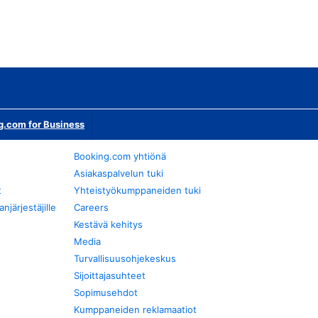
g.com for Business
Booking.com yhtiönä
Asiakaspalvelun tuki
t
Yhteistyökumppaneiden tuki
järjestäjille
Careers
Kestävä kehitys
Media
Turvallisuusohjekeskus
Sijoittajasuhteet
Sopimusehdot
Kumppaneiden reklamaatiot