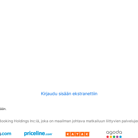
Kirjaudu sisään ekstranettiin
tään.
oking Holdings Inc:iä, joka on maailman johtava matkailuun liittyvien palvelujen 