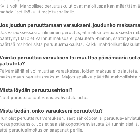
Kyllä voit. Mahdolliset peruutuskulut ovat majoituspaikan määrittämi
mahdolliset lisäkulut majoituspaikalle.
Jos joudun peruuttamaan varaukseni, joudunko maksamaa
Jos varauksessasi on ilmainen peruutus, et maksa peruutuksesta mit
päättynyt tai olet valinnut maksua ei palauteta -hinnan, saatat jo
päättää mahdollisista peruutusmaksuista. Kaikki mahdolliset lisäkulu
Voinko peruuttaa varauksen tai muuttaa päivämääriä sella
palauteta?
Päivämääriä ei voi muuttaa varauksissa, joiden maksua ei palauteta.
maksamaan peruutusmaksun. Majoituspaikka päättää mahdollisista 
Mistä löydän peruutusehtoni?
Näet peruutusehdot varausvahvistuksestasi.
Mistä tiedän, onko varaukseni peruutettu?
Kun olet peruuttanut varauksen, saat sähköpostiisi peruutusvahvistu
roskapostikansio. Jos et saa sähköpostivahvistusta 24 tunnin sisällä
että peruutusilmoitus on saapunut perille.