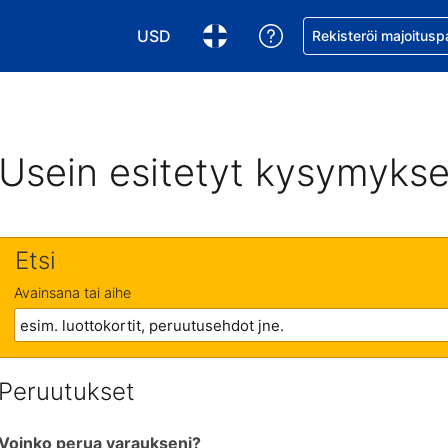
USD
Pyydä apua varaukse
Rekisteröi majoitusp
Valitse valuutta. Tämänhetkinen valuutta
Valitse kieli. Tämänhetkinen kie
Usein esitetyt kysymykse
Etsi
Avainsana tai aihe
Peruutukset
Voinko perua varaukseni?