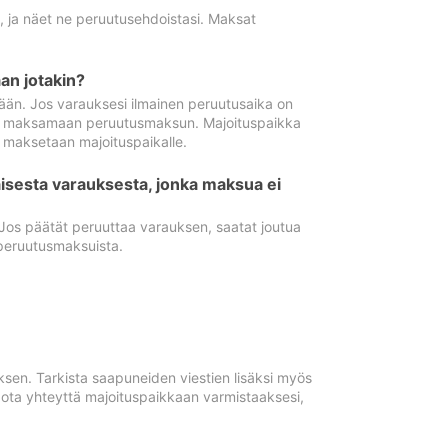
ä, ja näet ne peruutusehdoistasi. Maksat
n jotakin?
ään. Jos varauksesi ilmainen peruutusaika on
utua maksamaan peruutusmaksun. Majoituspaikka
t maksetaan majoituspaikalle.
isesta varauksesta, jonka maksua ei
 Jos päätät peruuttaa varauksen, saatat joutua
peruutusmaksuista.
ksen. Tarkista saapuneiden viestien lisäksi myös
, ota yhteyttä majoituspaikkaan varmistaaksesi,