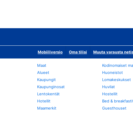
Mobiiliversio
Oma tilisi
Muuta varausta neti
Maat
Kodinomaiset ma
Alueet
Huoneistot
Kaupungit
Lomakeskukset
Kaupunginosat
Huvilat
Lentokentät
Hostellit
Hotellit
Bed & breakfasti
Maamerkit
Guesthouset