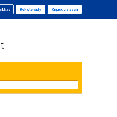
si kanssa
aikkasi
Rekisteröidy
Kirjaudu sisään
 on Yhdysvaltain dollari
li on Suomi
t