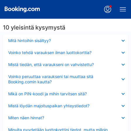
10 yleisintä kysymystä
Lyhennetty
Mitä hintoihin sisältyy?
Lyhennetty
Voinko tehdä varauksen ilman luottokorttia?
Lyhennetty
Mistä tiedän, että varaukseni on vahvistettu?
Lyhennetty
Voinko peruuttaa varaukseni tai muuttaa sitä
Booking.comin kautta?
Lyhennetty
Mikä on PIN-koodi ja mihin tarvitsen sitä?
Lyhennetty
Mistä löydän majoituspaikan yhteystiedot?
Lyhennetty
Miten näen hinnat?
Lyhennetty
Minulta pyydetään luottokorttini tiedot, mutta milloin