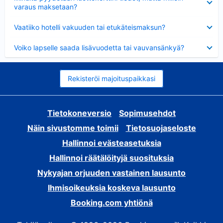
varaus maksetaan?
Lyhennetty
Vaatiiko hotelli vakuuden tai etukäteismaksun?
Lyhennetty
Voiko lapselle saada lisävuodetta tai vauvansänkyä?
Rekisteröi majoituspaikkasi
Tietokoneversio
Sopimusehdot
Näin sivustomme toimii
Tietosuojaseloste
Hallinnoi evästeasetuksia
Hallinnoi räätälöityjä suosituksia
Nykyajan orjuuden vastainen lausunto
Ihmisoikeuksia koskeva lausunto
Booking.com yhtiönä