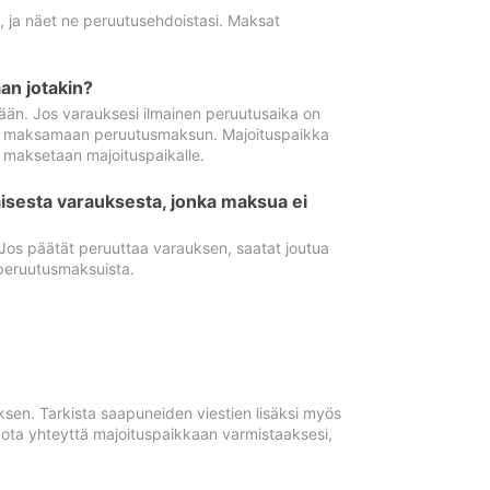
ä, ja näet ne peruutusehdoistasi. Maksat
n jotakin?
ään. Jos varauksesi ilmainen peruutusaika on
utua maksamaan peruutusmaksun. Majoituspaikka
t maksetaan majoituspaikalle.
isesta varauksesta, jonka maksua ei
 Jos päätät peruuttaa varauksen, saatat joutua
peruutusmaksuista.
ksen. Tarkista saapuneiden viestien lisäksi myös
, ota yhteyttä majoituspaikkaan varmistaaksesi,