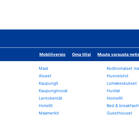
Mobiiliversio
Oma tilisi
Muuta varausta neti
Maat
Kodinomaiset ma
Alueet
Huoneistot
Kaupungit
Lomakeskukset
Kaupunginosat
Huvilat
Lentokentät
Hostellit
Hotellit
Bed & breakfasti
Maamerkit
Guesthouset