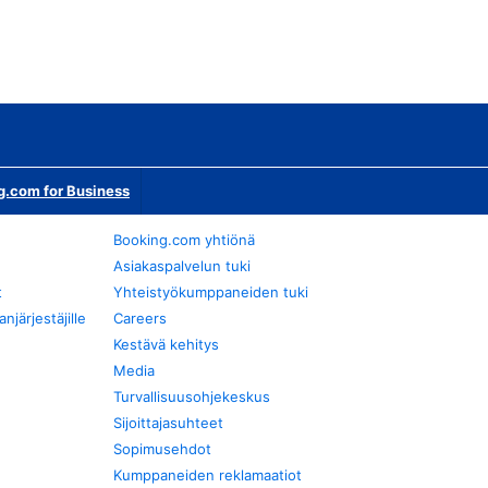
g.com for Business
Booking.com yhtiönä
Asiakaspalvelun tuki
t
Yhteistyökumppaneiden tuki
järjestäjille
Careers
Kestävä kehitys
Media
Turvallisuusohjekeskus
Sijoittajasuhteet
Sopimusehdot
Kumppaneiden reklamaatiot