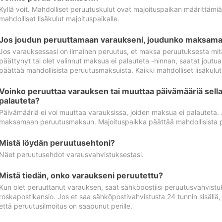
Kyllä voit. Mahdolliset peruutuskulut ovat majoituspaikan määrittämi
mahdolliset lisäkulut majoituspaikalle.
Jos joudun peruuttamaan varaukseni, joudunko maksamaa
Jos varauksessasi on ilmainen peruutus, et maksa peruutuksesta mit
päättynyt tai olet valinnut maksua ei palauteta -hinnan, saatat jo
päättää mahdollisista peruutusmaksuista. Kaikki mahdolliset lisäkulu
Voinko peruuttaa varauksen tai muuttaa päivämääriä sella
palauteta?
Päivämääriä ei voi muuttaa varauksissa, joiden maksua ei palauteta.
maksamaan peruutusmaksun. Majoituspaikka päättää mahdollisista 
Mistä löydän peruutusehtoni?
Näet peruutusehdot varausvahvistuksestasi.
Mistä tiedän, onko varaukseni peruutettu?
Kun olet peruuttanut varauksen, saat sähköpostiisi peruutusvahvistu
roskapostikansio. Jos et saa sähköpostivahvistusta 24 tunnin sisällä
että peruutusilmoitus on saapunut perille.