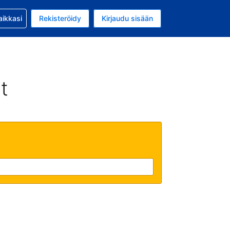
si kanssa
aikkasi
Rekisteröidy
Kirjaudu sisään
a on EUR
li on Suomi
t