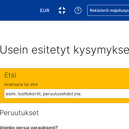
EUR
Pyydä apua varaukse
Rekisteröi majoitusp
Valitse valuutta. Tämänhetkinen valuutt
Valitse kieli. Tämänhetkinen kie
Usein esitetyt kysymykse
Etsi
Avainsana tai aihe
Peruutukset
Voinko perua varaukseni?