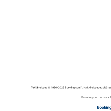
Tekijänoikeus © 1996–2026 Booking.com™. Kaikki oikeudet pidäte
Booking.com on osa Bo