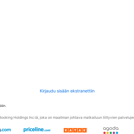
Kirjaudu sisään ekstranettiin
tään.
oking Holdings Inc:iä, joka on maailman johtava matkailuun liittyvien palvelujen 