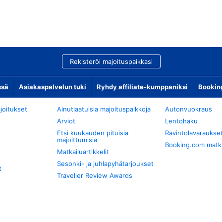
Rekisteröi majoituspaikkasi
ssä
Asiakaspalvelun tuki
Ryhdy affiliate-kumppaniksi
Bookin
joitukset
Ainutlaatuisia majoituspaikkoja
Autonvuokraus
Arviot
Lentohaku
Etsi kuukauden pituisia
Ravintolavaraukse
majoittumisia
Booking.com matkan
Matkailuartikkelit
Sesonki- ja juhlapyhätarjoukset
t
Traveller Review Awards