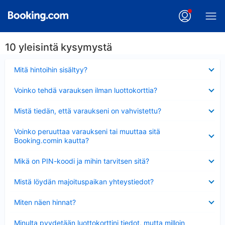
10 yleisintä kysymystä
Lyhennetty
Mitä hintoihin sisältyy?
Lyhennetty
Voinko tehdä varauksen ilman luottokorttia?
Lyhennetty
Mistä tiedän, että varaukseni on vahvistettu?
Lyhennetty
Voinko peruuttaa varaukseni tai muuttaa sitä
Booking.comin kautta?
Lyhennetty
Mikä on PIN-koodi ja mihin tarvitsen sitä?
Lyhennetty
Mistä löydän majoituspaikan yhteystiedot?
Lyhennetty
Miten näen hinnat?
Lyhennetty
Minulta pyydetään luottokorttini tiedot, mutta milloin