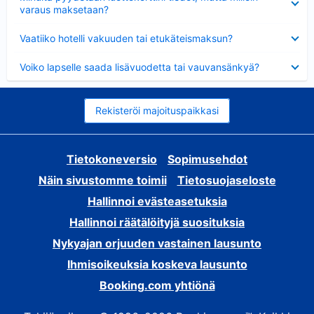
varaus maksetaan?
Lyhennetty
Vaatiiko hotelli vakuuden tai etukäteismaksun?
Lyhennetty
Voiko lapselle saada lisävuodetta tai vauvansänkyä?
Rekisteröi majoituspaikkasi
Tietokoneversio
Sopimusehdot
Näin sivustomme toimii
Tietosuojaseloste
Hallinnoi evästeasetuksia
Hallinnoi räätälöityjä suosituksia
Nykyajan orjuuden vastainen lausunto
Ihmisoikeuksia koskeva lausunto
Booking.com yhtiönä