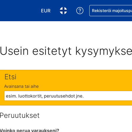
EUR
Pyydä apua varaukse
Rekisteröi majoitusp
Valitse valuutta. Tämänhetkinen valuutt
Valitse kieli. Tämänhetkinen kie
Usein esitetyt kysymykse
Etsi
Avainsana tai aihe
Peruutukset
Voinko perua varaukseni?