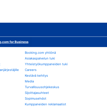
g.com for Business
Booking.com yhtiönä
Asiakaspalvelun tuki
t
Yhteistyökumppaneiden tuki
järjestäjille
Careers
Kestävä kehitys
Media
Turvallisuusohjekeskus
Sijoittajasuhteet
Sopimusehdot
Kumppaneiden reklamaatiot