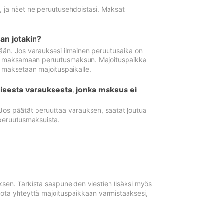
ä, ja näet ne peruutusehdoistasi. Maksat
n jotakin?
ään. Jos varauksesi ilmainen peruutusaika on
utua maksamaan peruutusmaksun. Majoituspaikka
t maksetaan majoituspaikalle.
isesta varauksesta, jonka maksua ei
 Jos päätät peruuttaa varauksen, saatat joutua
peruutusmaksuista.
ksen. Tarkista saapuneiden viestien lisäksi myös
, ota yhteyttä majoituspaikkaan varmistaaksesi,