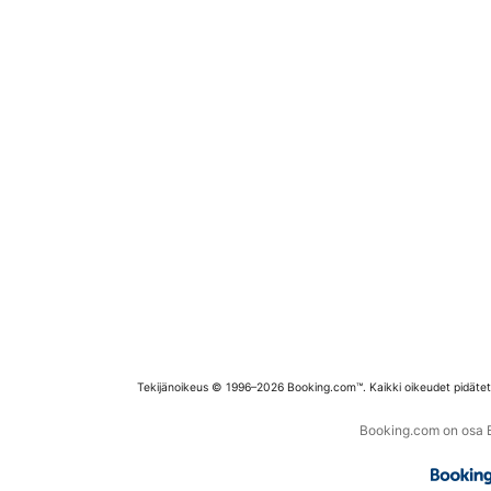
Tekijänoikeus © 1996–2026 Booking.com™. Kaikki oikeudet pidäte
Booking.com on osa Bo