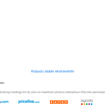
Kirjaudu sisään ekstranettiin
tään.
oking Holdings Inc:iä, joka on maailman johtava matkailuun liittyvien palvelujen 