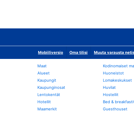
Mobiiliversio
Oma tilisi
Muuta varausta neti
Maat
Kodinomaiset ma
Alueet
Huoneistot
Kaupungit
Lomakeskukset
Kaupunginosat
Huvilat
Lentokentät
Hostellit
Hotellit
Bed & breakfasti
Maamerkit
Guesthouset