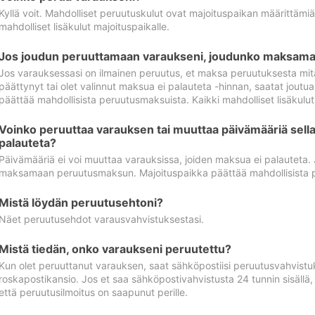
Kyllä voit. Mahdolliset peruutuskulut ovat majoituspaikan määrittämi
mahdolliset lisäkulut majoituspaikalle.
Jos joudun peruuttamaan varaukseni, joudunko maksamaa
Jos varauksessasi on ilmainen peruutus, et maksa peruutuksesta mit
päättynyt tai olet valinnut maksua ei palauteta -hinnan, saatat jo
päättää mahdollisista peruutusmaksuista. Kaikki mahdolliset lisäkulu
Voinko peruuttaa varauksen tai muuttaa päivämääriä sella
palauteta?
Päivämääriä ei voi muuttaa varauksissa, joiden maksua ei palauteta.
maksamaan peruutusmaksun. Majoituspaikka päättää mahdollisista 
Mistä löydän peruutusehtoni?
Näet peruutusehdot varausvahvistuksestasi.
Mistä tiedän, onko varaukseni peruutettu?
Kun olet peruuttanut varauksen, saat sähköpostiisi peruutusvahvistu
roskapostikansio. Jos et saa sähköpostivahvistusta 24 tunnin sisällä
että peruutusilmoitus on saapunut perille.