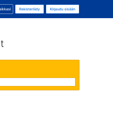
si kanssa
aikkasi
Rekisteröidy
Kirjaudu sisään
a on EUR
li on Suomi
t