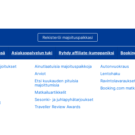
Rekisteröi majoituspaikkasi
ssä
Asiakaspalvelun tuki
Ryhdy affiliate-kumppaniksi
Bookin
joitukset
Ainutlaatuisia majoituspaikkoja
Autonvuokraus
Arviot
Lentohaku
Etsi kuukauden pituisia
Ravintolavaraukse
majoittumisia
Booking.com matkan
Matkailuartikkelit
Sesonki- ja juhlapyhätarjoukset
t
Traveller Review Awards