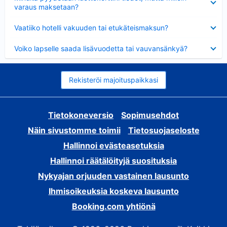
varaus maksetaan?
Lyhennetty
Vaatiiko hotelli vakuuden tai etukäteismaksun?
Lyhennetty
Voiko lapselle saada lisävuodetta tai vauvansänkyä?
Rekisteröi majoituspaikkasi
Tietokoneversio
Sopimusehdot
Näin sivustomme toimii
Tietosuojaseloste
Hallinnoi evästeasetuksia
Hallinnoi räätälöityjä suosituksia
Nykyajan orjuuden vastainen lausunto
Ihmisoikeuksia koskeva lausunto
Booking.com yhtiönä