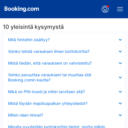
10 yleisintä kysymystä
Lyhennetty
Mitä hintoihin sisältyy?
Lyhennetty
Voinko tehdä varauksen ilman luottokorttia?
Lyhennetty
Mistä tiedän, että varaukseni on vahvistettu?
Lyhennetty
Voinko peruuttaa varaukseni tai muuttaa sitä
Booking.comin kautta?
Lyhennetty
Mikä on PIN-koodi ja mihin tarvitsen sitä?
Lyhennetty
Mistä löydän majoituspaikan yhteystiedot?
Lyhennetty
Miten näen hinnat?
Lyhennetty
Minulta pyydetään luottokorttini tiedot, mutta milloin