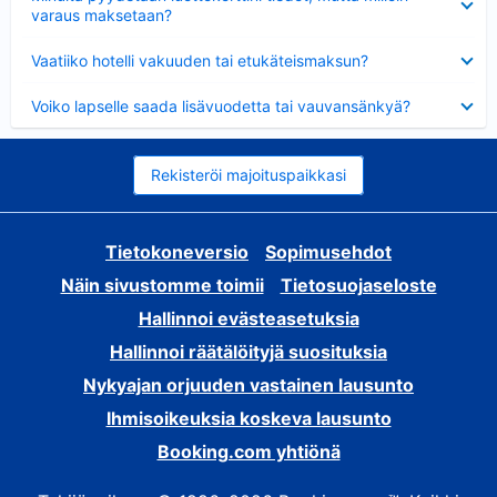
varaus maksetaan?
Lyhennetty
Vaatiiko hotelli vakuuden tai etukäteismaksun?
Lyhennetty
Voiko lapselle saada lisävuodetta tai vauvansänkyä?
Rekisteröi majoituspaikkasi
Tietokoneversio
Sopimusehdot
Näin sivustomme toimii
Tietosuojaseloste
Hallinnoi evästeasetuksia
Hallinnoi räätälöityjä suosituksia
Nykyajan orjuuden vastainen lausunto
Ihmisoikeuksia koskeva lausunto
Booking.com yhtiönä