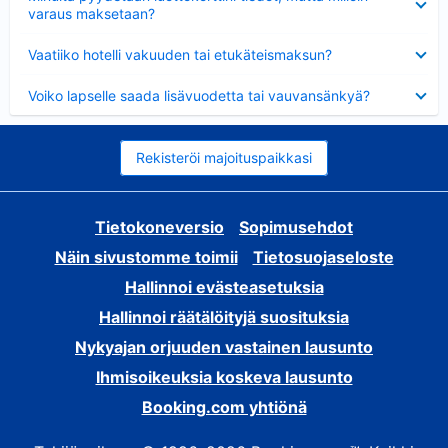
varaus maksetaan?
Lyhennetty
Vaatiiko hotelli vakuuden tai etukäteismaksun?
Lyhennetty
Voiko lapselle saada lisävuodetta tai vauvansänkyä?
Rekisteröi majoituspaikkasi
Tietokoneversio
Sopimusehdot
Näin sivustomme toimii
Tietosuojaseloste
Hallinnoi evästeasetuksia
Hallinnoi räätälöityjä suosituksia
Nykyajan orjuuden vastainen lausunto
Ihmisoikeuksia koskeva lausunto
Booking.com yhtiönä