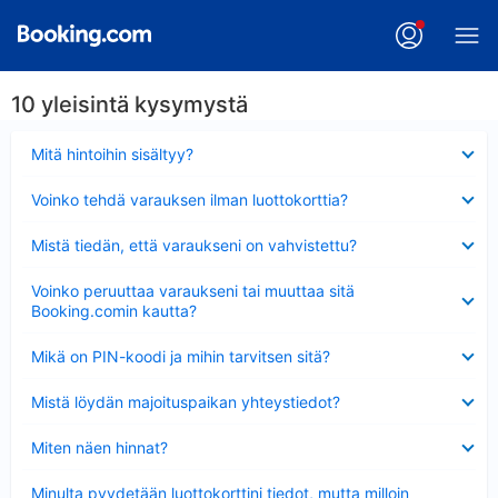
10 yleisintä kysymystä
Lyhennetty
Mitä hintoihin sisältyy?
Lyhennetty
Voinko tehdä varauksen ilman luottokorttia?
Lyhennetty
Mistä tiedän, että varaukseni on vahvistettu?
Lyhennetty
Voinko peruuttaa varaukseni tai muuttaa sitä
Booking.comin kautta?
Lyhennetty
Mikä on PIN-koodi ja mihin tarvitsen sitä?
Lyhennetty
Mistä löydän majoituspaikan yhteystiedot?
Lyhennetty
Miten näen hinnat?
Lyhennetty
Minulta pyydetään luottokorttini tiedot, mutta milloin