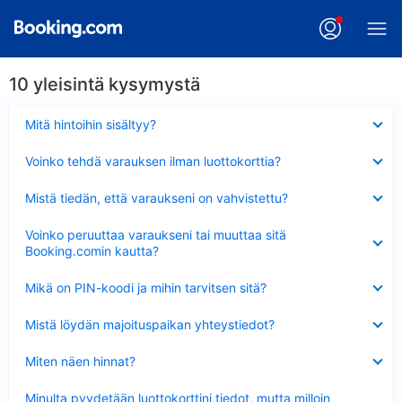
10 yleisintä kysymystä
Lyhennetty
Mitä hintoihin sisältyy?
Lyhennetty
Voinko tehdä varauksen ilman luottokorttia?
Lyhennetty
Mistä tiedän, että varaukseni on vahvistettu?
Lyhennetty
Voinko peruuttaa varaukseni tai muuttaa sitä
Booking.comin kautta?
Lyhennetty
Mikä on PIN-koodi ja mihin tarvitsen sitä?
Lyhennetty
Mistä löydän majoituspaikan yhteystiedot?
Lyhennetty
Miten näen hinnat?
Lyhennetty
Minulta pyydetään luottokorttini tiedot, mutta milloin