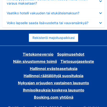
varaus maksetaan?
Lyhennetty
Vaatiiko hotelli vakuuden tai etukäteismaksun?
Lyhennetty
Voiko lapselle saada lisävuodetta tai vauvansänkyä?
Rekisteröi majoituspaikkasi
Tietokoneversio
Sopimusehdot
Näin sivustomme toimii
Tietosuojaseloste
Hallinnoi evästeasetuksia
Hallinnoi räätälöityjä suosituksia
Nykyajan orjuuden vastainen lausunto
Ihmisoikeuksia koskeva lausunto
Booking.com yhtiönä