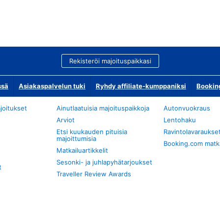
Rekisteröi majoituspaikkasi
ssä
Asiakaspalvelun tuki
Ryhdy affiliate-kumppaniksi
Bookin
joitukset
Ainutlaatuisia majoituspaikkoja
Autonvuokraus
Arviot
Lentohaku
Etsi kuukauden pituisia
Ravintolavaraukse
majoittumisia
Booking.com matkan
Matkailuartikkelit
Sesonki- ja juhlapyhätarjoukset
t
Traveller Review Awards