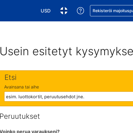
USD
Pyydä apua varaukse
Rekisteröi majoitusp
Valitse valuutta. Tämänhetkinen valuutta
Valitse kieli. Tämänhetkinen kie
Usein esitetyt kysymykse
Etsi
Avainsana tai aihe
Peruutukset
Voinko perua varaukseni?