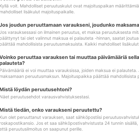
Kyllä voit. Mahdolliset peruutuskulut ovat majoituspaikan määrittämi
mahdolliset lisäkulut majoituspaikalle.
Jos joudun peruuttamaan varaukseni, joudunko maksamaa
Jos varauksessasi on ilmainen peruutus, et maksa peruutuksesta mit
päättynyt tai olet valinnut maksua ei palauteta -hinnan, saatat jo
päättää mahdollisista peruutusmaksuista. Kaikki mahdolliset lisäkulu
Voinko peruuttaa varauksen tai muuttaa päivämääriä sella
palauteta?
Päivämääriä ei voi muuttaa varauksissa, joiden maksua ei palauteta.
maksamaan peruutusmaksun. Majoituspaikka päättää mahdollisista 
Mistä löydän peruutusehtoni?
Näet peruutusehdot varausvahvistuksestasi.
Mistä tiedän, onko varaukseni peruutettu?
Kun olet peruuttanut varauksen, saat sähköpostiisi peruutusvahvistu
roskapostikansio. Jos et saa sähköpostivahvistusta 24 tunnin sisällä
että peruutusilmoitus on saapunut perille.