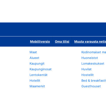
Mobiiliversio
Oma tilisi
Muuta varausta neti
Maat
Kodinomaiset ma
Alueet
Huoneistot
Kaupungit
Lomakeskukset
Kaupunginosat
Huvilat
Lentokentät
Hostellit
Hotellit
Bed & breakfasti
Maamerkit
Guesthouset