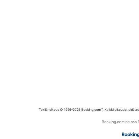
Tekijänoikeus © 1996–2026 Booking.com™. Kaikki oikeudet pidäte
Booking.com on osa Bo