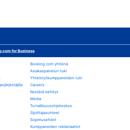
g.com for Business
Booking.com yhtiönä
Asiakaspalvelun tuki
t
Yhteistyökumppaneiden tuki
järjestäjille
Careers
Kestävä kehitys
Media
Turvallisuusohjekeskus
Sijoittajasuhteet
Sopimusehdot
Kumppaneiden reklamaatiot