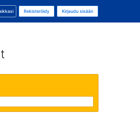
si kanssa
aikkasi
Rekisteröidy
Kirjaudu sisään
 on Yhdysvaltain dollari
li on Suomi
t