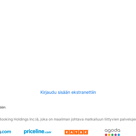
Kirjaudu sisään ekstranettiin
tään.
oking Holdings Inc:iä, joka on maailman johtava matkailuun liittyvien palvelujen 