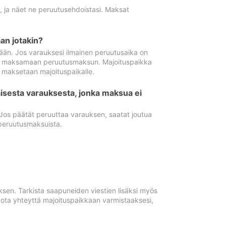
ä, ja näet ne peruutusehdoistasi. Maksat
n jotakin?
ään. Jos varauksesi ilmainen peruutusaika on
utua maksamaan peruutusmaksun. Majoituspaikka
t maksetaan majoituspaikalle.
isesta varauksesta, jonka maksua ei
 Jos päätät peruuttaa varauksen, saatat joutua
peruutusmaksuista.
ksen. Tarkista saapuneiden viestien lisäksi myös
, ota yhteyttä majoituspaikkaan varmistaaksesi,