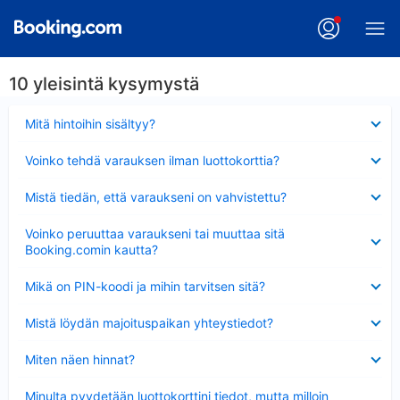
10 yleisintä kysymystä
Lyhennetty
Mitä hintoihin sisältyy?
Lyhennetty
Voinko tehdä varauksen ilman luottokorttia?
Lyhennetty
Mistä tiedän, että varaukseni on vahvistettu?
Lyhennetty
Voinko peruuttaa varaukseni tai muuttaa sitä
Booking.comin kautta?
Lyhennetty
Mikä on PIN-koodi ja mihin tarvitsen sitä?
Lyhennetty
Mistä löydän majoituspaikan yhteystiedot?
Lyhennetty
Miten näen hinnat?
Lyhennetty
Minulta pyydetään luottokorttini tiedot, mutta milloin