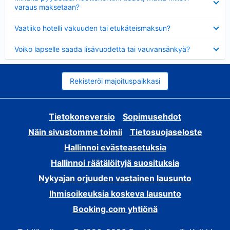
varaus maksetaan?
Lyhennetty
Vaatiiko hotelli vakuuden tai etukäteismaksun?
Lyhennetty
Voiko lapselle saada lisävuodetta tai vauvansänkyä?
Rekisteröi majoituspaikkasi
Tietokoneversio
Sopimusehdot
Näin sivustomme toimii
Tietosuojaseloste
Hallinnoi evästeasetuksia
Hallinnoi räätälöityjä suosituksia
Nykyajan orjuuden vastainen lausunto
Ihmisoikeuksia koskeva lausunto
Booking.com yhtiönä