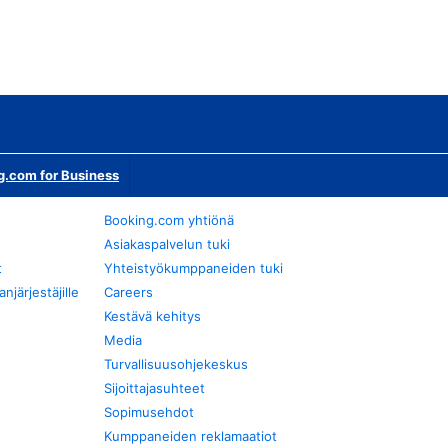
g.com for Business
Booking.com yhtiönä
Asiakaspalvelun tuki
t
Yhteistyökumppaneiden tuki
järjestäjille
Careers
Kestävä kehitys
Media
Turvallisuusohjekeskus
Sijoittajasuhteet
Sopimusehdot
Kumppaneiden reklamaatiot