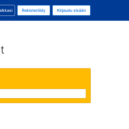
si kanssa
aikkasi
Rekisteröidy
Kirjaudu sisään
 on Yhdysvaltain dollari
li on Suomi
t