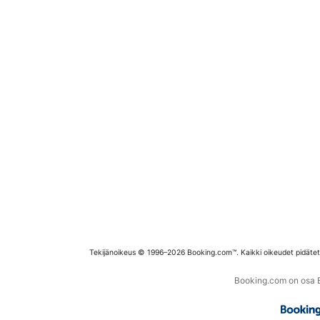
Tekijänoikeus © 1996–2026 Booking.com™. Kaikki oikeudet pidäte
Booking.com on osa Bo