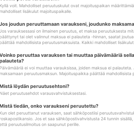
Kyllä voit. Mahdolliset peruutuskulut ovat majoituspaikan määrittämi
mahdolliset lisäkulut majoituspaikalle.
Jos joudun peruuttamaan varaukseni, joudunko maksamaa
Jos varauksessasi on ilmainen peruutus, et maksa peruutuksesta mit
päättynyt tai olet valinnut maksua ei palauteta -hinnan, saatat jo
päättää mahdollisista peruutusmaksuista. Kaikki mahdolliset lisäkulu
Voinko peruuttaa varauksen tai muuttaa päivämääriä sella
palauteta?
Päivämääriä ei voi muuttaa varauksissa, joiden maksua ei palauteta.
maksamaan peruutusmaksun. Majoituspaikka päättää mahdollisista 
Mistä löydän peruutusehtoni?
Näet peruutusehdot varausvahvistuksestasi.
Mistä tiedän, onko varaukseni peruutettu?
Kun olet peruuttanut varauksen, saat sähköpostiisi peruutusvahvistu
roskapostikansio. Jos et saa sähköpostivahvistusta 24 tunnin sisällä
että peruutusilmoitus on saapunut perille.