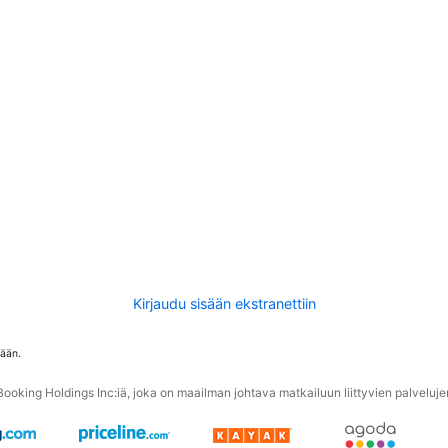
Kirjaudu sisään ekstranettiin
tään.
oking Holdings Inc:iä, joka on maailman johtava matkailuun liittyvien palvelujen 