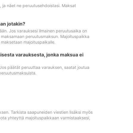
ä, ja näet ne peruutusehdoistasi. Maksat
n jotakin?
ään. Jos varauksesi ilmainen peruutusaika on
utua maksamaan peruutusmaksun. Majoituspaikka
t maksetaan majoituspaikalle.
isesta varauksesta, jonka maksua ei
 Jos päätät peruuttaa varauksen, saatat joutua
peruutusmaksuista.
ksen. Tarkista saapuneiden viestien lisäksi myös
, ota yhteyttä majoituspaikkaan varmistaaksesi,