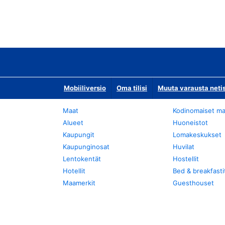
Mobiiliversio
Oma tilisi
Muuta varausta neti
Maat
Kodinomaiset ma
Alueet
Huoneistot
Kaupungit
Lomakeskukset
Kaupunginosat
Huvilat
Lentokentät
Hostellit
Hotellit
Bed & breakfasti
Maamerkit
Guesthouset