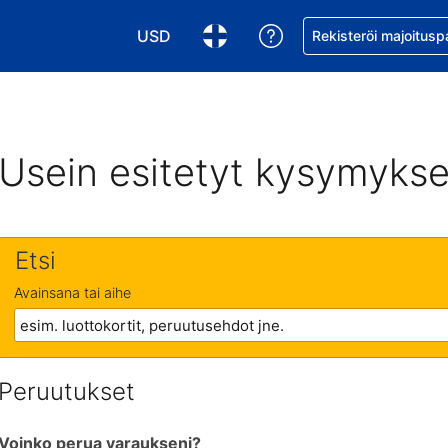
USD
Pyydä apua varaukse
Rekisteröi majoitusp
Valitse valuutta. Tämänhetkinen valuutta
Valitse kieli. Tämänhetkinen kie
Usein esitetyt kysymykse
Etsi
Avainsana tai aihe
Peruutukset
Voinko perua varaukseni?