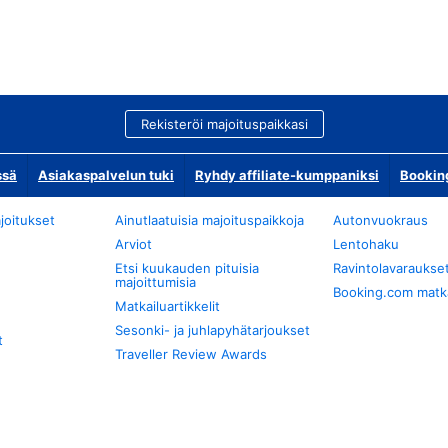
Rekisteröi majoituspaikkasi
ssä
Asiakaspalvelun tuki
Ryhdy affiliate-kumppaniksi
Bookin
joitukset
Ainutlaatuisia majoituspaikkoja
Autonvuokraus
Arviot
Lentohaku
Etsi kuukauden pituisia
Ravintolavaraukse
majoittumisia
Booking.com matkan
Matkailuartikkelit
Sesonki- ja juhlapyhätarjoukset
t
Traveller Review Awards