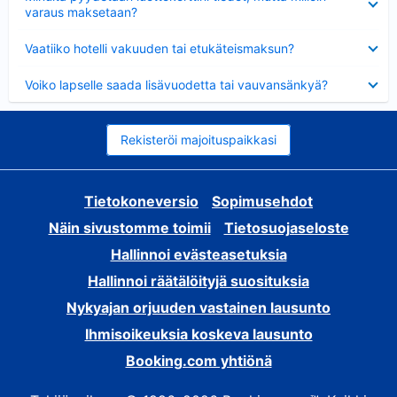
varaus maksetaan?
Lyhennetty
Vaatiiko hotelli vakuuden tai etukäteismaksun?
Lyhennetty
Voiko lapselle saada lisävuodetta tai vauvansänkyä?
Rekisteröi majoituspaikkasi
Tietokoneversio
Sopimusehdot
Näin sivustomme toimii
Tietosuojaseloste
Hallinnoi evästeasetuksia
Hallinnoi räätälöityjä suosituksia
Nykyajan orjuuden vastainen lausunto
Ihmisoikeuksia koskeva lausunto
Booking.com yhtiönä