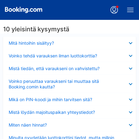
10 yleisintä kysymystä
Lyhennetty
Mitä hintoihin sisältyy?
Lyhennetty
Voinko tehdä varauksen ilman luottokorttia?
Lyhennetty
Mistä tiedän, että varaukseni on vahvistettu?
Lyhennetty
Voinko peruuttaa varaukseni tai muuttaa sitä
Booking.comin kautta?
Lyhennetty
Mikä on PIN-koodi ja mihin tarvitsen sitä?
Lyhennetty
Mistä löydän majoituspaikan yhteystiedot?
Lyhennetty
Miten näen hinnat?
Lyhennetty
Minulta pyydetään luottokorttini tiedot, mutta milloin