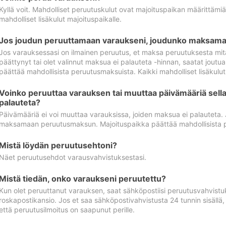
Kyllä voit. Mahdolliset peruutuskulut ovat majoituspaikan määrittämi
mahdolliset lisäkulut majoituspaikalle.
Jos joudun peruuttamaan varaukseni, joudunko maksamaa
Jos varauksessasi on ilmainen peruutus, et maksa peruutuksesta mit
päättynyt tai olet valinnut maksua ei palauteta -hinnan, saatat jo
päättää mahdollisista peruutusmaksuista. Kaikki mahdolliset lisäkulu
Voinko peruuttaa varauksen tai muuttaa päivämääriä sella
palauteta?
Päivämääriä ei voi muuttaa varauksissa, joiden maksua ei palauteta.
maksamaan peruutusmaksun. Majoituspaikka päättää mahdollisista 
Mistä löydän peruutusehtoni?
Näet peruutusehdot varausvahvistuksestasi.
Mistä tiedän, onko varaukseni peruutettu?
Kun olet peruuttanut varauksen, saat sähköpostiisi peruutusvahvistu
roskapostikansio. Jos et saa sähköpostivahvistusta 24 tunnin sisällä
että peruutusilmoitus on saapunut perille.