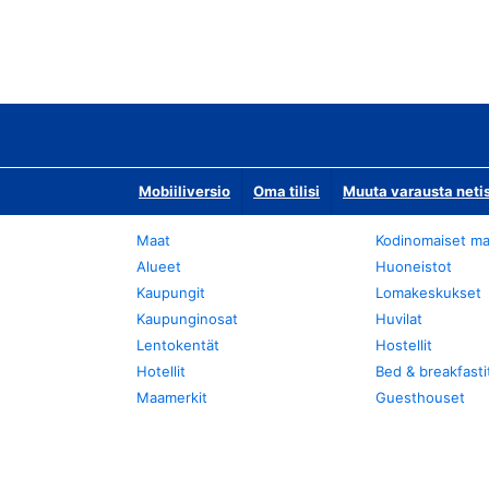
Mobiiliversio
Oma tilisi
Muuta varausta neti
Maat
Kodinomaiset ma
Alueet
Huoneistot
Kaupungit
Lomakeskukset
Kaupunginosat
Huvilat
Lentokentät
Hostellit
Hotellit
Bed & breakfasti
Maamerkit
Guesthouset