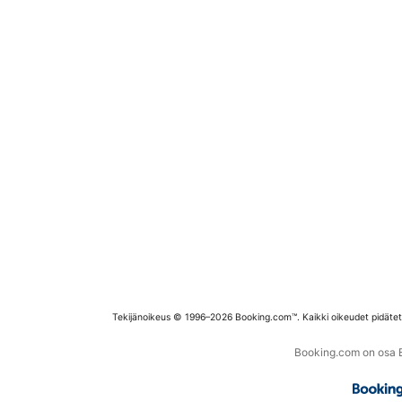
Tekijänoikeus © 1996–2026 Booking.com™. Kaikki oikeudet pidäte
Booking.com on osa Bo