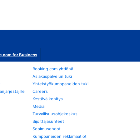
g.com for Business
Booking.com yhtiönä
Asiakaspalvelun tuki
t
Yhteistyökumppaneiden tuki
järjestäjille
Careers
Kestävä kehitys
Media
Turvallisuusohjekeskus
Sijoittajasuhteet
Sopimusehdot
Kumppaneiden reklamaatiot