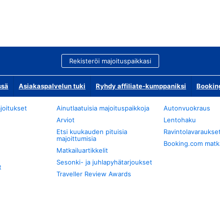
Rekisteröi majoituspaikkasi
ssä
Asiakaspalvelun tuki
Ryhdy affiliate-kumppaniksi
Bookin
joitukset
Ainutlaatuisia majoituspaikkoja
Autonvuokraus
Arviot
Lentohaku
Etsi kuukauden pituisia
Ravintolavaraukse
majoittumisia
Booking.com matkan
Matkailuartikkelit
Sesonki- ja juhlapyhätarjoukset
t
Traveller Review Awards