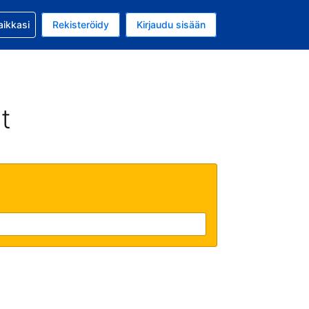
si kanssa
aikkasi
Rekisteröidy
Kirjaudu sisään
 on Yhdysvaltain dollari
li on Suomi
t