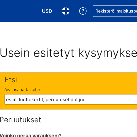
USD
Pyydä apua varaukse
Rekisteröi majoitusp
Valitse valuutta. Tämänhetkinen valuutta
Valitse kieli. Tämänhetkinen kie
Usein esitetyt kysymykse
Etsi
Avainsana tai aihe
Peruutukset
Voinko perua varaukseni?