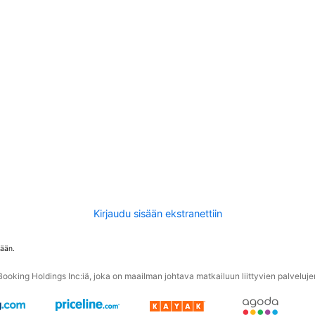
Kirjaudu sisään ekstranettiin
tään.
oking Holdings Inc:iä, joka on maailman johtava matkailuun liittyvien palvelujen 