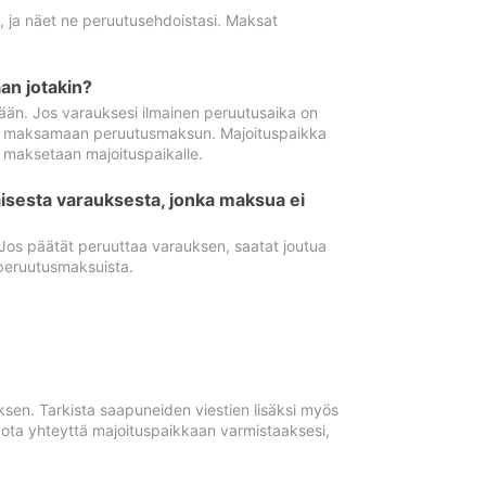
ä, ja näet ne peruutusehdoistasi. Maksat
n jotakin?
ään. Jos varauksesi ilmainen peruutusaika on
utua maksamaan peruutusmaksun. Majoituspaikka
t maksetaan majoituspaikalle.
isesta varauksesta, jonka maksua ei
 Jos päätät peruuttaa varauksen, saatat joutua
peruutusmaksuista.
ksen. Tarkista saapuneiden viestien lisäksi myös
, ota yhteyttä majoituspaikkaan varmistaaksesi,