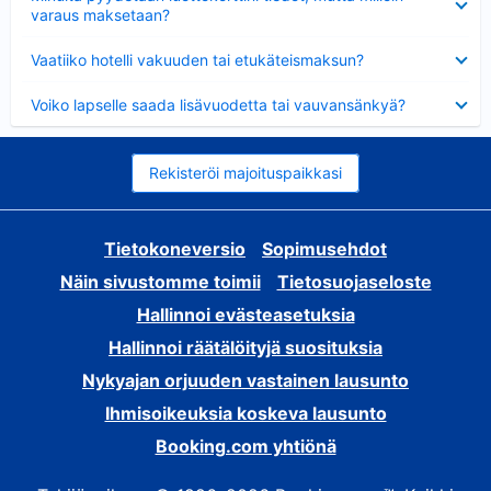
varaus maksetaan?
Lyhennetty
Vaatiiko hotelli vakuuden tai etukäteismaksun?
Lyhennetty
Voiko lapselle saada lisävuodetta tai vauvansänkyä?
Rekisteröi majoituspaikkasi
Tietokoneversio
Sopimusehdot
Näin sivustomme toimii
Tietosuojaseloste
Hallinnoi evästeasetuksia
Hallinnoi räätälöityjä suosituksia
Nykyajan orjuuden vastainen lausunto
Ihmisoikeuksia koskeva lausunto
Booking.com yhtiönä