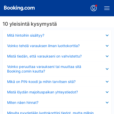
10 yleisintä kysymystä
Lyhennetty
Mitä hintoihin sisältyy?
Lyhennetty
Voinko tehdä varauksen ilman luottokorttia?
Lyhennetty
Mistä tiedän, että varaukseni on vahvistettu?
Lyhennetty
Voinko peruuttaa varaukseni tai muuttaa sitä
Booking.comin kautta?
Lyhennetty
Mikä on PIN-koodi ja mihin tarvitsen sitä?
Lyhennetty
Mistä löydän majoituspaikan yhteystiedot?
Lyhennetty
Miten näen hinnat?
Lyhennetty
Minulta pyydetään luottokorttini tiedot, mutta milloin