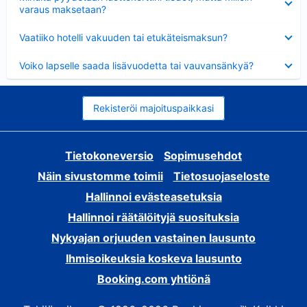
varaus maksetaan?
Lyhennetty
Vaatiiko hotelli vakuuden tai etukäteismaksun?
Lyhennetty
Voiko lapselle saada lisävuodetta tai vauvansänkyä?
Rekisteröi majoituspaikkasi
Tietokoneversio
Sopimusehdot
Näin sivustomme toimii
Tietosuojaseloste
Hallinnoi evästeasetuksia
Hallinnoi räätälöityjä suosituksia
Nykyajan orjuuden vastainen lausunto
Ihmisoikeuksia koskeva lausunto
Booking.com yhtiönä