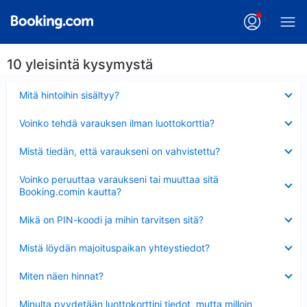
10 yleisintä kysymystä
Lyhennetty
Mitä hintoihin sisältyy?
Lyhennetty
Voinko tehdä varauksen ilman luottokorttia?
Lyhennetty
Mistä tiedän, että varaukseni on vahvistettu?
Lyhennetty
Voinko peruuttaa varaukseni tai muuttaa sitä
Booking.comin kautta?
Lyhennetty
Mikä on PIN-koodi ja mihin tarvitsen sitä?
Lyhennetty
Mistä löydän majoituspaikan yhteystiedot?
Lyhennetty
Miten näen hinnat?
Lyhennetty
Minulta pyydetään luottokorttini tiedot, mutta milloin