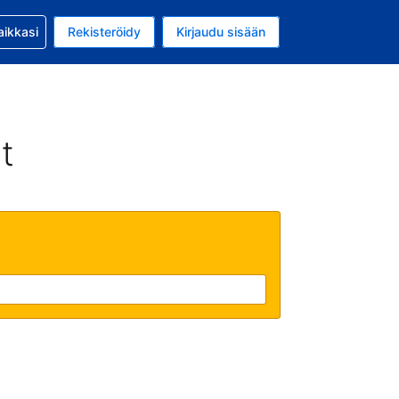
si kanssa
aikkasi
Rekisteröidy
Kirjaudu sisään
a on EUR
li on Suomi
t