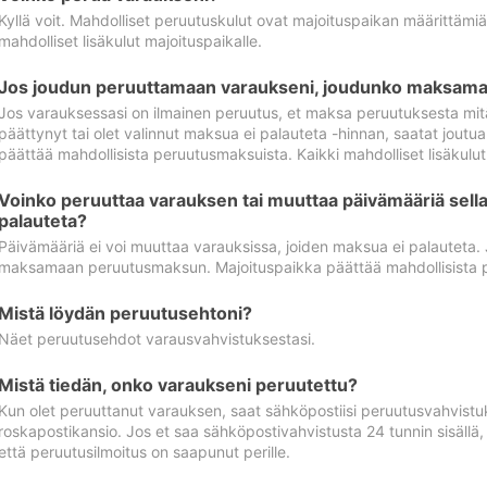
Kyllä voit. Mahdolliset peruutuskulut ovat majoituspaikan määrittämi
mahdolliset lisäkulut majoituspaikalle.
Jos joudun peruuttamaan varaukseni, joudunko maksamaa
Jos varauksessasi on ilmainen peruutus, et maksa peruutuksesta mit
päättynyt tai olet valinnut maksua ei palauteta -hinnan, saatat jo
päättää mahdollisista peruutusmaksuista. Kaikki mahdolliset lisäkulu
Voinko peruuttaa varauksen tai muuttaa päivämääriä sella
palauteta?
Päivämääriä ei voi muuttaa varauksissa, joiden maksua ei palauteta.
maksamaan peruutusmaksun. Majoituspaikka päättää mahdollisista 
Mistä löydän peruutusehtoni?
Näet peruutusehdot varausvahvistuksestasi.
Mistä tiedän, onko varaukseni peruutettu?
Kun olet peruuttanut varauksen, saat sähköpostiisi peruutusvahvistu
roskapostikansio. Jos et saa sähköpostivahvistusta 24 tunnin sisällä
että peruutusilmoitus on saapunut perille.