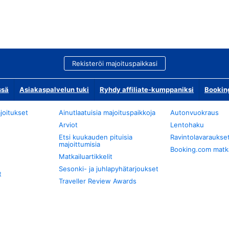
Rekisteröi majoituspaikkasi
ssä
Asiakaspalvelun tuki
Ryhdy affiliate-kumppaniksi
Bookin
joitukset
Ainutlaatuisia majoituspaikkoja
Autonvuokraus
Arviot
Lentohaku
Etsi kuukauden pituisia
Ravintolavaraukse
majoittumisia
Booking.com matkan
Matkailuartikkelit
Sesonki- ja juhlapyhätarjoukset
t
Traveller Review Awards