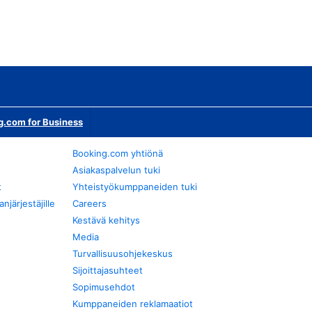
g.com for Business
Booking.com yhtiönä
Asiakaspalvelun tuki
t
Yhteistyökumppaneiden tuki
järjestäjille
Careers
Kestävä kehitys
Media
Turvallisuusohjekeskus
Sijoittajasuhteet
Sopimusehdot
Kumppaneiden reklamaatiot