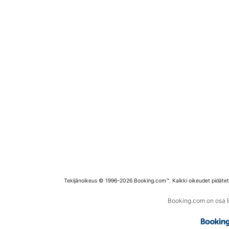
Tekijänoikeus © 1996–2026 Booking.com™. Kaikki oikeudet pidäte
Booking.com on osa Bo