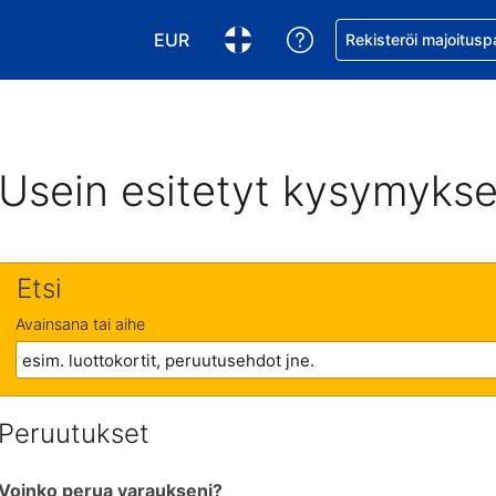
EUR
Pyydä apua varaukse
Rekisteröi majoitusp
Valitse valuutta. Tämänhetkinen valuutt
Valitse kieli. Tämänhetkinen kie
Usein esitetyt kysymykse
Etsi
Avainsana tai aihe
Peruutukset
Voinko perua varaukseni?