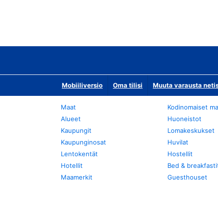
Mobiiliversio
Oma tilisi
Muuta varausta neti
Maat
Kodinomaiset ma
Alueet
Huoneistot
Kaupungit
Lomakeskukset
Kaupunginosat
Huvilat
Lentokentät
Hostellit
Hotellit
Bed & breakfasti
Maamerkit
Guesthouset