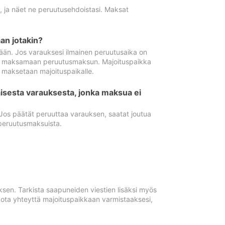
ä, ja näet ne peruutusehdoistasi. Maksat
n jotakin?
ään. Jos varauksesi ilmainen peruutusaika on
utua maksamaan peruutusmaksun. Majoituspaikka
t maksetaan majoituspaikalle.
isesta varauksesta, jonka maksua ei
 Jos päätät peruuttaa varauksen, saatat joutua
peruutusmaksuista.
ksen. Tarkista saapuneiden viestien lisäksi myös
, ota yhteyttä majoituspaikkaan varmistaaksesi,