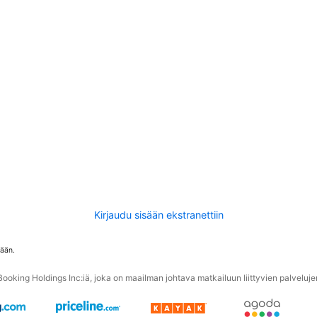
Kirjaudu sisään ekstranettiin
tään.
oking Holdings Inc:iä, joka on maailman johtava matkailuun liittyvien palvelujen 