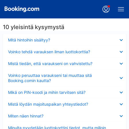
10 yleisintä kysymystä
Lyhennetty
Mitä hintoihin sisältyy?
Lyhennetty
Voinko tehdä varauksen ilman luottokorttia?
Lyhennetty
Mistä tiedän, että varaukseni on vahvistettu?
Lyhennetty
Voinko peruuttaa varaukseni tai muuttaa sitä
Booking.comin kautta?
Lyhennetty
Mikä on PIN-koodi ja mihin tarvitsen sitä?
Lyhennetty
Mistä löydän majoituspaikan yhteystiedot?
Lyhennetty
Miten näen hinnat?
Lyhennetty
Minulta pyydetään luottokorttini tiedot, mutta milloin