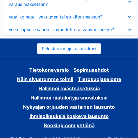
varaus maksetaan?
Lyhennetty
Vaatiiko hotelli vakuuden tai etukäteismaksun?
Lyhennetty
Voiko lapselle saada lisävuodetta tai vauvansänkyä?
Rekisteröi majoituspaikkasi
Tietokoneversio
Sopimusehdot
Näin sivustomme toimii
Tietosuojaseloste
Hallinnoi evästeasetuksia
Hallinnoi räätälöityjä suosituksia
Nykyajan orjuuden vastainen lausunto
Ihmisoikeuksia koskeva lausunto
Booking.com yhtiönä