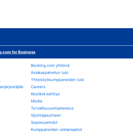
g.com for Business
Booking.com yhtiönä
Asiakaspalvelun tuki
t
Yhteistyökumppaneiden tuki
järjestäjille
Careers
Kestävä kehitys
Media
Turvallisuusohjekeskus
Sijoittajasuhteet
Sopimusehdot
Kumppaneiden reklamaatiot