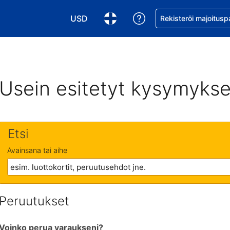
USD
Pyydä apua varaukse
Rekisteröi majoitusp
Valitse valuutta. Tämänhetkinen valuutta
Valitse kieli. Tämänhetkinen kie
Usein esitetyt kysymykse
Etsi
Avainsana tai aihe
Peruutukset
Voinko perua varaukseni?