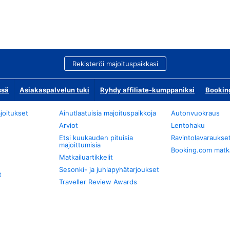
Rekisteröi majoituspaikkasi
ssä
Asiakaspalvelun tuki
Ryhdy affiliate-kumppaniksi
Bookin
joitukset
Ainutlaatuisia majoituspaikkoja
Autonvuokraus
Arviot
Lentohaku
Etsi kuukauden pituisia
Ravintolavaraukse
majoittumisia
Booking.com matkan
Matkailuartikkelit
Sesonki- ja juhlapyhätarjoukset
t
Traveller Review Awards