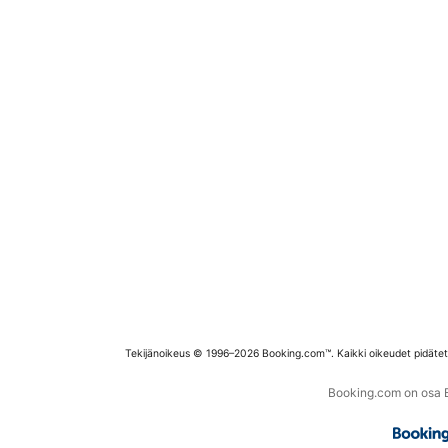
Tekijänoikeus © 1996–2026 Booking.com™. Kaikki oikeudet pidäte
Booking.com on osa Bo