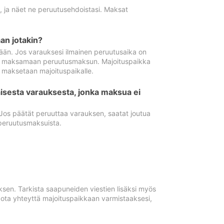
ä, ja näet ne peruutusehdoistasi. Maksat
n jotakin?
ään. Jos varauksesi ilmainen peruutusaika on
utua maksamaan peruutusmaksun. Majoituspaikka
t maksetaan majoituspaikalle.
isesta varauksesta, jonka maksua ei
 Jos päätät peruuttaa varauksen, saatat joutua
peruutusmaksuista.
ksen. Tarkista saapuneiden viestien lisäksi myös
, ota yhteyttä majoituspaikkaan varmistaaksesi,