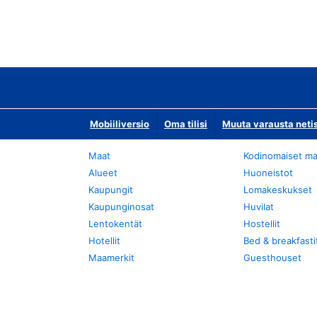
Mobiiliversio
Oma tilisi
Muuta varausta neti
Maat
Kodinomaiset ma
Alueet
Huoneistot
Kaupungit
Lomakeskukset
Kaupunginosat
Huvilat
Lentokentät
Hostellit
Hotellit
Bed & breakfasti
Maamerkit
Guesthouset