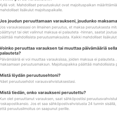
Kyllä voit. Mahdolliset peruutuskulut ovat majoituspaikan määrittämi
mahdolliset lisäkulut majoituspaikalle.
Jos joudun peruuttamaan varaukseni, joudunko maksamaa
Jos varauksessasi on ilmainen peruutus, et maksa peruutuksesta mit
päättynyt tai olet valinnut maksua ei palauteta -hinnan, saatat jo
päättää mahdollisista peruutusmaksuista. Kaikki mahdolliset lisäkulu
Voinko peruuttaa varauksen tai muuttaa päivämääriä sella
palauteta?
Päivämääriä ei voi muuttaa varauksissa, joiden maksua ei palauteta.
maksamaan peruutusmaksun. Majoituspaikka päättää mahdollisista 
Mistä löydän peruutusehtoni?
Näet peruutusehdot varausvahvistuksestasi.
Mistä tiedän, onko varaukseni peruutettu?
Kun olet peruuttanut varauksen, saat sähköpostiisi peruutusvahvistu
roskapostikansio. Jos et saa sähköpostivahvistusta 24 tunnin sisällä
että peruutusilmoitus on saapunut perille.