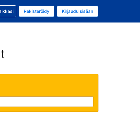
si kanssa
aikkasi
Rekisteröidy
Kirjaudu sisään
 on Yhdysvaltain dollari
li on Suomi
t