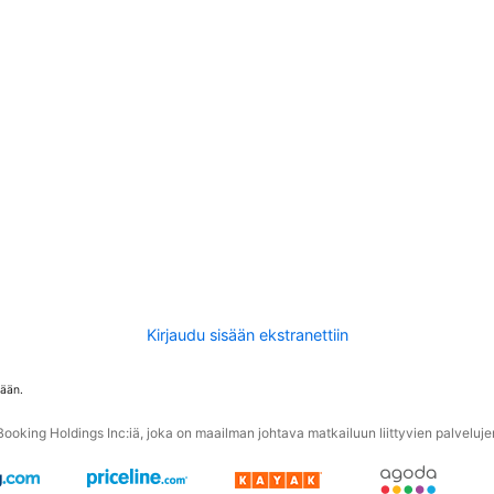
Kirjaudu sisään ekstranettiin
tään.
oking Holdings Inc:iä, joka on maailman johtava matkailuun liittyvien palvelujen 