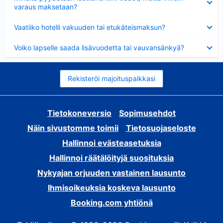
varaus maksetaan?
Lyhennetty
Vaatiiko hotelli vakuuden tai etukäteismaksun?
Lyhennetty
Voiko lapselle saada lisävuodetta tai vauvansänkyä?
Rekisteröi majoituspaikkasi
Tietokoneversio
Sopimusehdot
Näin sivustomme toimii
Tietosuojaseloste
Hallinnoi evästeasetuksia
Hallinnoi räätälöityjä suosituksia
Nykyajan orjuuden vastainen lausunto
Ihmisoikeuksia koskeva lausunto
Booking.com yhtiönä