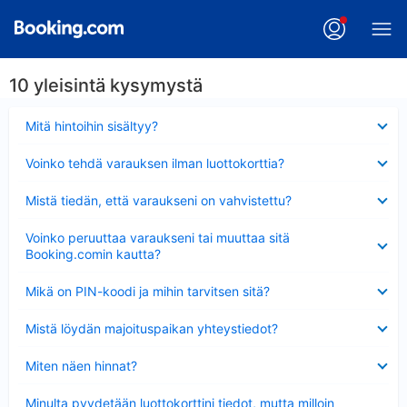
10 yleisintä kysymystä
Lyhennetty
Mitä hintoihin sisältyy?
Lyhennetty
Voinko tehdä varauksen ilman luottokorttia?
Lyhennetty
Mistä tiedän, että varaukseni on vahvistettu?
Lyhennetty
Voinko peruuttaa varaukseni tai muuttaa sitä
Booking.comin kautta?
Lyhennetty
Mikä on PIN-koodi ja mihin tarvitsen sitä?
Lyhennetty
Mistä löydän majoituspaikan yhteystiedot?
Lyhennetty
Miten näen hinnat?
Lyhennetty
Minulta pyydetään luottokorttini tiedot, mutta milloin