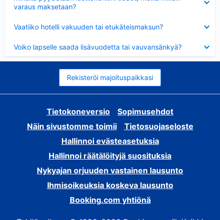
varaus maksetaan?
Lyhennetty
Vaatiiko hotelli vakuuden tai etukäteismaksun?
Lyhennetty
Voiko lapselle saada lisävuodetta tai vauvansänkyä?
Rekisteröi majoituspaikkasi
Tietokoneversio
Sopimusehdot
Näin sivustomme toimii
Tietosuojaseloste
Hallinnoi evästeasetuksia
Hallinnoi räätälöityjä suosituksia
Nykyajan orjuuden vastainen lausunto
Ihmisoikeuksia koskeva lausunto
Booking.com yhtiönä