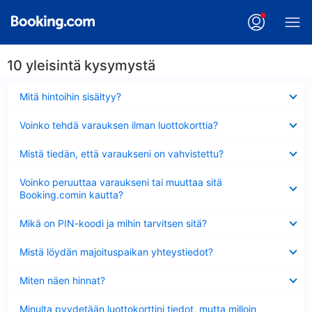
10 yleisintä kysymystä
Lyhennetty
Mitä hintoihin sisältyy?
Lyhennetty
Voinko tehdä varauksen ilman luottokorttia?
Lyhennetty
Mistä tiedän, että varaukseni on vahvistettu?
Lyhennetty
Voinko peruuttaa varaukseni tai muuttaa sitä
Booking.comin kautta?
Lyhennetty
Mikä on PIN-koodi ja mihin tarvitsen sitä?
Lyhennetty
Mistä löydän majoituspaikan yhteystiedot?
Lyhennetty
Miten näen hinnat?
Lyhennetty
Minulta pyydetään luottokorttini tiedot, mutta milloin