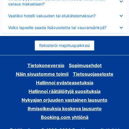
varaus maksetaan?
Lyhennetty
Vaatiiko hotelli vakuuden tai etukäteismaksun?
Lyhennetty
Voiko lapselle saada lisävuodetta tai vauvansänkyä?
Rekisteröi majoituspaikkasi
Tietokoneversio
Sopimusehdot
Näin sivustomme toimii
Tietosuojaseloste
Hallinnoi evästeasetuksia
Hallinnoi räätälöityjä suosituksia
Nykyajan orjuuden vastainen lausunto
Ihmisoikeuksia koskeva lausunto
Booking.com yhtiönä