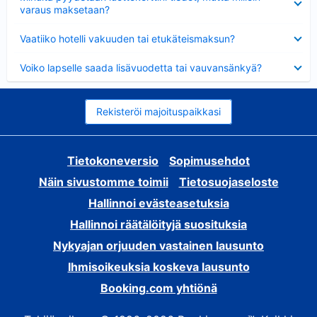
varaus maksetaan?
Lyhennetty
Vaatiiko hotelli vakuuden tai etukäteismaksun?
Lyhennetty
Voiko lapselle saada lisävuodetta tai vauvansänkyä?
Rekisteröi majoituspaikkasi
Tietokoneversio
Sopimusehdot
Näin sivustomme toimii
Tietosuojaseloste
Hallinnoi evästeasetuksia
Hallinnoi räätälöityjä suosituksia
Nykyajan orjuuden vastainen lausunto
Ihmisoikeuksia koskeva lausunto
Booking.com yhtiönä