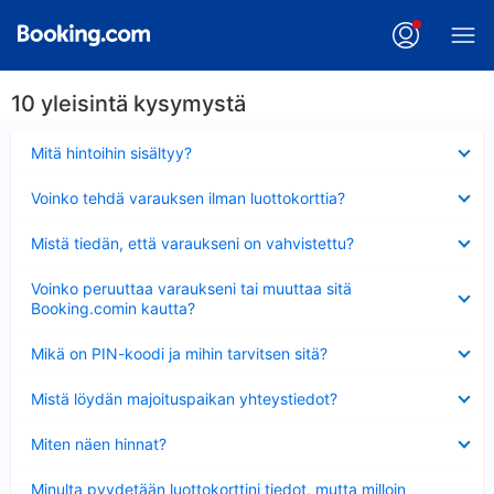
10 yleisintä kysymystä
Lyhennetty
Mitä hintoihin sisältyy?
Lyhennetty
Voinko tehdä varauksen ilman luottokorttia?
Lyhennetty
Mistä tiedän, että varaukseni on vahvistettu?
Lyhennetty
Voinko peruuttaa varaukseni tai muuttaa sitä
Booking.comin kautta?
Lyhennetty
Mikä on PIN-koodi ja mihin tarvitsen sitä?
Lyhennetty
Mistä löydän majoituspaikan yhteystiedot?
Lyhennetty
Miten näen hinnat?
Lyhennetty
Minulta pyydetään luottokorttini tiedot, mutta milloin