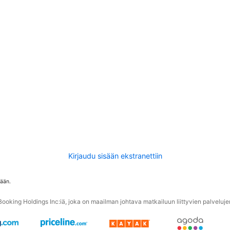
Kirjaudu sisään ekstranettiin
tään.
oking Holdings Inc:iä, joka on maailman johtava matkailuun liittyvien palvelujen 