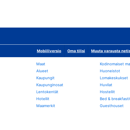
Mobiiliversio
Oma tilisi
Muuta varausta neti
Maat
Kodinomaiset ma
Alueet
Huoneistot
Kaupungit
Lomakeskukset
Kaupunginosat
Huvilat
Lentokentät
Hostellit
Hotellit
Bed & breakfasti
Maamerkit
Guesthouset