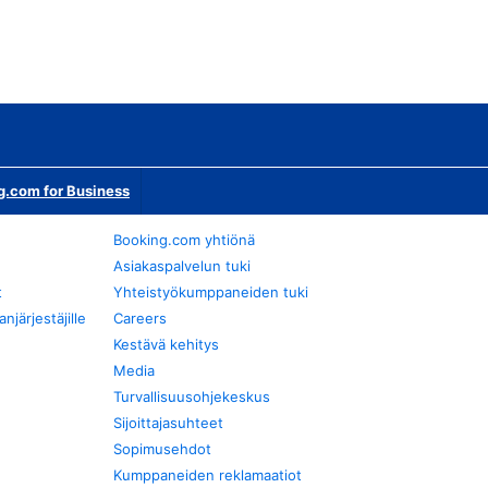
g.com for Business
Booking.com yhtiönä
Asiakaspalvelun tuki
t
Yhteistyökumppaneiden tuki
järjestäjille
Careers
Kestävä kehitys
Media
Turvallisuusohjekeskus
Sijoittajasuhteet
Sopimusehdot
Kumppaneiden reklamaatiot