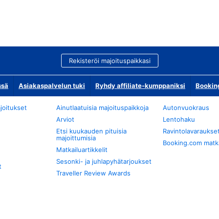
Rekisteröi majoituspaikkasi
ssä
Asiakaspalvelun tuki
Ryhdy affiliate-kumppaniksi
Bookin
joitukset
Ainutlaatuisia majoituspaikkoja
Autonvuokraus
Arviot
Lentohaku
Etsi kuukauden pituisia
Ravintolavaraukse
majoittumisia
Booking.com matkan
Matkailuartikkelit
Sesonki- ja juhlapyhätarjoukset
t
Traveller Review Awards