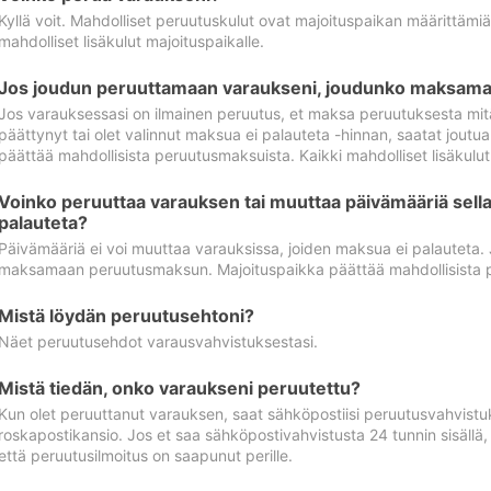
Kyllä voit. Mahdolliset peruutuskulut ovat majoituspaikan määrittämi
mahdolliset lisäkulut majoituspaikalle.
Jos joudun peruuttamaan varaukseni, joudunko maksamaa
Jos varauksessasi on ilmainen peruutus, et maksa peruutuksesta mit
päättynyt tai olet valinnut maksua ei palauteta -hinnan, saatat jo
päättää mahdollisista peruutusmaksuista. Kaikki mahdolliset lisäkulu
Voinko peruuttaa varauksen tai muuttaa päivämääriä sella
palauteta?
Päivämääriä ei voi muuttaa varauksissa, joiden maksua ei palauteta.
maksamaan peruutusmaksun. Majoituspaikka päättää mahdollisista 
Mistä löydän peruutusehtoni?
Näet peruutusehdot varausvahvistuksestasi.
Mistä tiedän, onko varaukseni peruutettu?
Kun olet peruuttanut varauksen, saat sähköpostiisi peruutusvahvistu
roskapostikansio. Jos et saa sähköpostivahvistusta 24 tunnin sisällä
että peruutusilmoitus on saapunut perille.