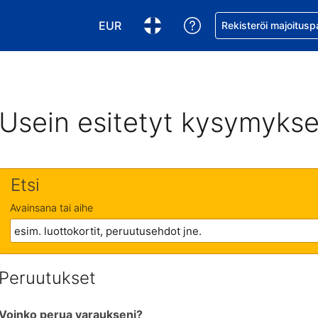
EUR
Pyydä apua varaukse
Rekisteröi majoitusp
Valitse valuutta. Tämänhetkinen valuutt
Valitse kieli. Tämänhetkinen kie
Usein esitetyt kysymykse
Etsi
Avainsana tai aihe
Peruutukset
Voinko perua varaukseni?