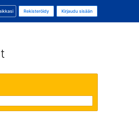
si kanssa
aikkasi
Rekisteröidy
Kirjaudu sisään
a on EUR
li on Suomi
t