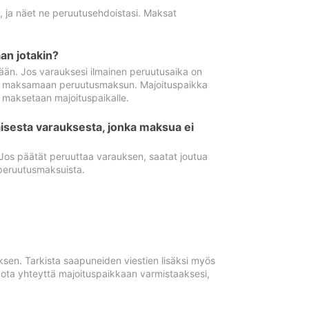
ä, ja näet ne peruutusehdoistasi. Maksat
n jotakin?
ään. Jos varauksesi ilmainen peruutusaika on
utua maksamaan peruutusmaksun. Majoituspaikka
t maksetaan majoituspaikalle.
isesta varauksesta, jonka maksua ei
 Jos päätät peruuttaa varauksen, saatat joutua
peruutusmaksuista.
ksen. Tarkista saapuneiden viestien lisäksi myös
, ota yhteyttä majoituspaikkaan varmistaaksesi,