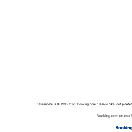
Tekijänoikeus © 1996–2026 Booking.com™. Kaikki oikeudet pidäte
Booking.com on osa Bo