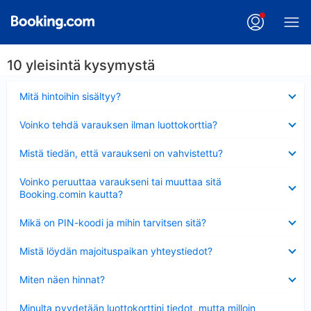
10 yleisintä kysymystä
Lyhennetty
Mitä hintoihin sisältyy?
Lyhennetty
Voinko tehdä varauksen ilman luottokorttia?
Lyhennetty
Mistä tiedän, että varaukseni on vahvistettu?
Lyhennetty
Voinko peruuttaa varaukseni tai muuttaa sitä
Booking.comin kautta?
Lyhennetty
Mikä on PIN-koodi ja mihin tarvitsen sitä?
Lyhennetty
Mistä löydän majoituspaikan yhteystiedot?
Lyhennetty
Miten näen hinnat?
Lyhennetty
Minulta pyydetään luottokorttini tiedot, mutta milloin