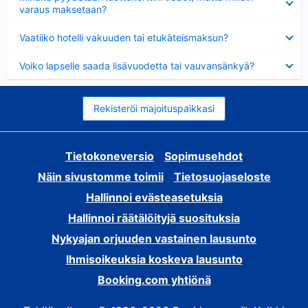
varaus maksetaan?
Lyhennetty
Vaatiiko hotelli vakuuden tai etukäteismaksun?
Lyhennetty
Voiko lapselle saada lisävuodetta tai vauvansänkyä?
Rekisteröi majoituspaikkasi
Tietokoneversio
Sopimusehdot
Näin sivustomme toimii
Tietosuojaseloste
Hallinnoi evästeasetuksia
Hallinnoi räätälöityjä suosituksia
Nykyajan orjuuden vastainen lausunto
Ihmisoikeuksia koskeva lausunto
Booking.com yhtiönä