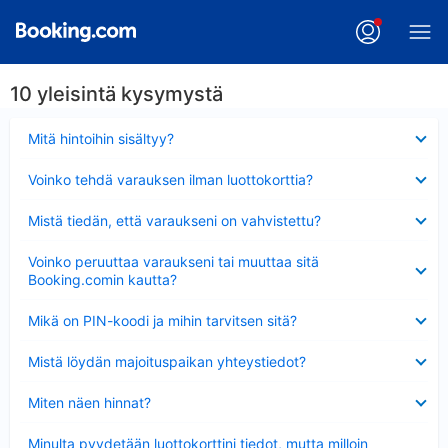
10 yleisintä kysymystä
Lyhennetty
Mitä hintoihin sisältyy?
Lyhennetty
Voinko tehdä varauksen ilman luottokorttia?
Lyhennetty
Mistä tiedän, että varaukseni on vahvistettu?
Lyhennetty
Voinko peruuttaa varaukseni tai muuttaa sitä
Booking.comin kautta?
Lyhennetty
Mikä on PIN-koodi ja mihin tarvitsen sitä?
Lyhennetty
Mistä löydän majoituspaikan yhteystiedot?
Lyhennetty
Miten näen hinnat?
Lyhennetty
Minulta pyydetään luottokorttini tiedot, mutta milloin