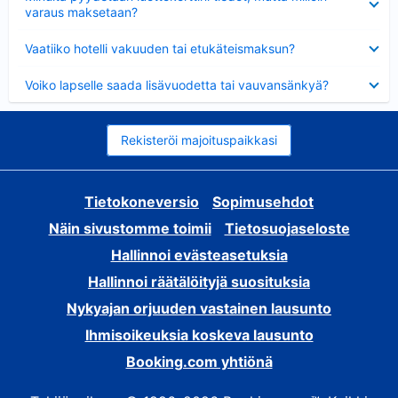
varaus maksetaan?
Lyhennetty
Vaatiiko hotelli vakuuden tai etukäteismaksun?
Lyhennetty
Voiko lapselle saada lisävuodetta tai vauvansänkyä?
Rekisteröi majoituspaikkasi
Tietokoneversio
Sopimusehdot
Näin sivustomme toimii
Tietosuojaseloste
Hallinnoi evästeasetuksia
Hallinnoi räätälöityjä suosituksia
Nykyajan orjuuden vastainen lausunto
Ihmisoikeuksia koskeva lausunto
Booking.com yhtiönä