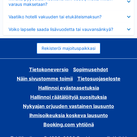
varaus maksetaan?
Lyhennetty
Vaatiiko hotelli vakuuden tai etukäteismaksun?
Lyhennetty
Voiko lapselle saada lisävuodetta tai vauvansänkyä?
Rekisteröi majoituspaikkasi
Tietokoneversio
Sopimusehdot
Näin sivustomme toimii
Tietosuojaseloste
Hallinnoi evästeasetuksia
Hallinnoi räätälöityjä suosituksia
Nykyajan orjuuden vastainen lausunto
Ihmisoikeuksia koskeva lausunto
Booking.com yhtiönä