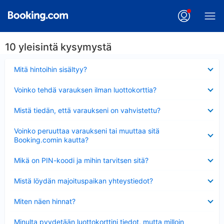
10 yleisintä kysymystä
Lyhennetty
Mitä hintoihin sisältyy?
Lyhennetty
Voinko tehdä varauksen ilman luottokorttia?
Lyhennetty
Mistä tiedän, että varaukseni on vahvistettu?
Lyhennetty
Voinko peruuttaa varaukseni tai muuttaa sitä
Booking.comin kautta?
Lyhennetty
Mikä on PIN-koodi ja mihin tarvitsen sitä?
Lyhennetty
Mistä löydän majoituspaikan yhteystiedot?
Lyhennetty
Miten näen hinnat?
Lyhennetty
Minulta pyydetään luottokorttini tiedot, mutta milloin