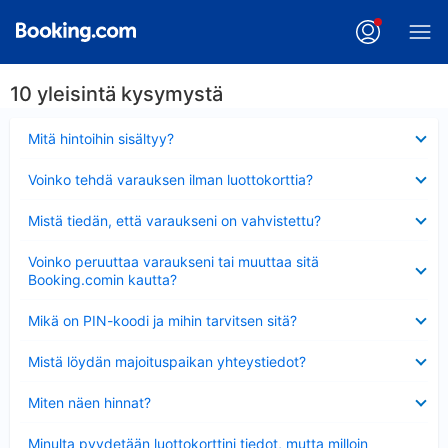
10 yleisintä kysymystä
Lyhennetty
Mitä hintoihin sisältyy?
Lyhennetty
Voinko tehdä varauksen ilman luottokorttia?
Lyhennetty
Mistä tiedän, että varaukseni on vahvistettu?
Lyhennetty
Voinko peruuttaa varaukseni tai muuttaa sitä
Booking.comin kautta?
Lyhennetty
Mikä on PIN-koodi ja mihin tarvitsen sitä?
Lyhennetty
Mistä löydän majoituspaikan yhteystiedot?
Lyhennetty
Miten näen hinnat?
Lyhennetty
Minulta pyydetään luottokorttini tiedot, mutta milloin