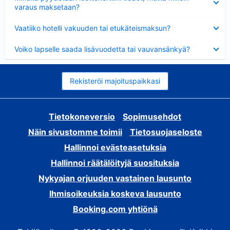
varaus maksetaan?
Lyhennetty
Vaatiiko hotelli vakuuden tai etukäteismaksun?
Lyhennetty
Voiko lapselle saada lisävuodetta tai vauvansänkyä?
Rekisteröi majoituspaikkasi
Tietokoneversio
Sopimusehdot
Näin sivustomme toimii
Tietosuojaseloste
Hallinnoi evästeasetuksia
Hallinnoi räätälöityjä suosituksia
Nykyajan orjuuden vastainen lausunto
Ihmisoikeuksia koskeva lausunto
Booking.com yhtiönä