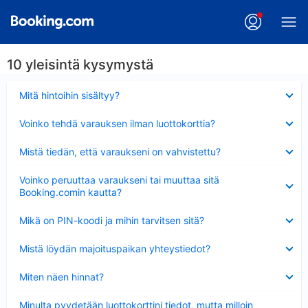
10 yleisintä kysymystä
Lyhennetty
Mitä hintoihin sisältyy?
Lyhennetty
Voinko tehdä varauksen ilman luottokorttia?
Lyhennetty
Mistä tiedän, että varaukseni on vahvistettu?
Lyhennetty
Voinko peruuttaa varaukseni tai muuttaa sitä
Booking.comin kautta?
Lyhennetty
Mikä on PIN-koodi ja mihin tarvitsen sitä?
Lyhennetty
Mistä löydän majoituspaikan yhteystiedot?
Lyhennetty
Miten näen hinnat?
Lyhennetty
Minulta pyydetään luottokorttini tiedot, mutta milloin