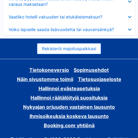
varaus maksetaan?
Lyhennetty
Vaatiiko hotelli vakuuden tai etukäteismaksun?
Lyhennetty
Voiko lapselle saada lisävuodetta tai vauvansänkyä?
Rekisteröi majoituspaikkasi
Tietokoneversio
Sopimusehdot
Näin sivustomme toimii
Tietosuojaseloste
Hallinnoi evästeasetuksia
Hallinnoi räätälöityjä suosituksia
Nykyajan orjuuden vastainen lausunto
Ihmisoikeuksia koskeva lausunto
Booking.com yhtiönä