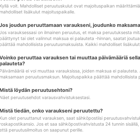
Kyllä voit. Mahdolliset peruutuskulut ovat majoituspaikan määrittämi
mahdolliset lisäkulut majoituspaikalle.
Jos joudun peruuttamaan varaukseni, joudunko maksamaa
Jos varauksessasi on ilmainen peruutus, et maksa peruutuksesta mit
päättynyt tai olet valinnut maksua ei palauteta -hinnan, saatat jo
päättää mahdollisista peruutusmaksuista. Kaikki mahdolliset lisäkulu
Voinko peruuttaa varauksen tai muuttaa päivämääriä sella
palauteta?
Päivämääriä ei voi muuttaa varauksissa, joiden maksua ei palauteta.
maksamaan peruutusmaksun. Majoituspaikka päättää mahdollisista 
Mistä löydän peruutusehtoni?
Näet peruutusehdot varausvahvistuksestasi.
Mistä tiedän, onko varaukseni peruutettu?
Kun olet peruuttanut varauksen, saat sähköpostiisi peruutusvahvistu
roskapostikansio. Jos et saa sähköpostivahvistusta 24 tunnin sisällä
että peruutusilmoitus on saapunut perille.