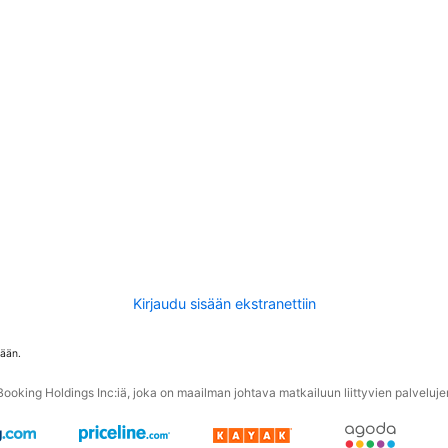
Kirjaudu sisään ekstranettiin
tään.
oking Holdings Inc:iä, joka on maailman johtava matkailuun liittyvien palvelujen 