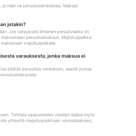
ä, ja näet ne peruutusehdoistasi. Maksat
n jotakin?
ään. Jos varauksesi ilmainen peruutusaika on
utua maksamaan peruutusmaksun. Majoituspaikka
t maksetaan majoituspaikalle.
isesta varauksesta, jonka maksua ei
 Jos päätät peruuttaa varauksen, saatat joutua
peruutusmaksuista.
ksen. Tarkista saapuneiden viestien lisäksi myös
, ota yhteyttä majoituspaikkaan varmistaaksesi,