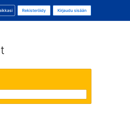
si kanssa
aikkasi
Rekisteröidy
Kirjaudu sisään
 on Yhdysvaltain dollari
li on Suomi
t