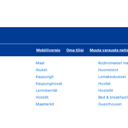
Mobiiliversio
Oma tilisi
Muuta varausta neti
Maat
Kodinomaiset ma
Alueet
Huoneistot
Kaupungit
Lomakeskukset
Kaupunginosat
Huvilat
Lentokentät
Hostellit
Hotellit
Bed & breakfasti
Maamerkit
Guesthouset