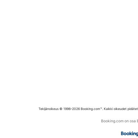
Tekijänoikeus © 1996–2026 Booking.com™. Kaikki oikeudet pidäte
Booking.com on osa Bo