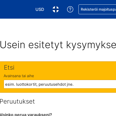
USD
Pyydä apua varaukse
Rekisteröi majoitusp
Valitse valuutta. Tämänhetkinen valuutta
Valitse kieli. Tämänhetkinen kie
Usein esitetyt kysymykse
Etsi
Avainsana tai aihe
Peruutukset
Voinko perua varaukseni?