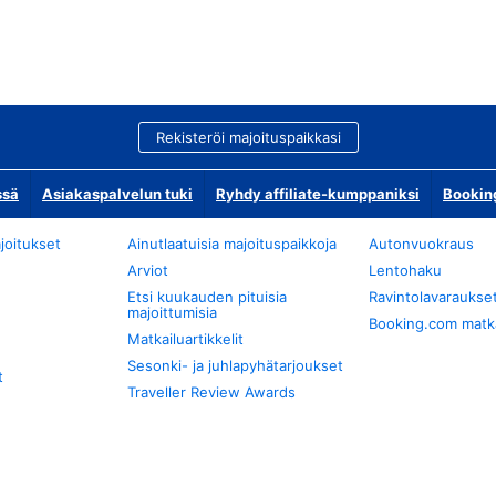
Rekisteröi majoituspaikkasi
ssä
Asiakaspalvelun tuki
Ryhdy affiliate-kumppaniksi
Bookin
joitukset
Ainutlaatuisia majoituspaikkoja
Autonvuokraus
Arviot
Lentohaku
Etsi kuukauden pituisia
Ravintolavaraukse
majoittumisia
Booking.com matkan
Matkailuartikkelit
Sesonki- ja juhlapyhätarjoukset
t
Traveller Review Awards