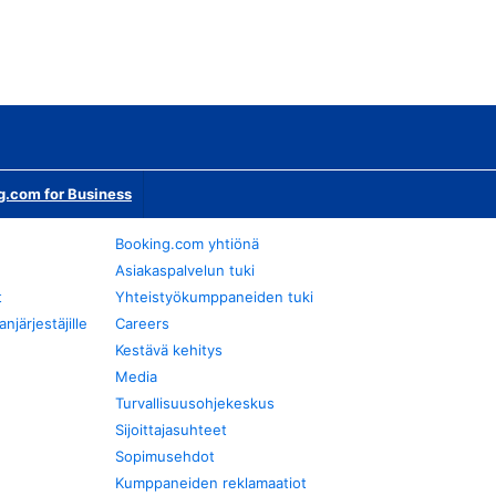
g.com for Business
Booking.com yhtiönä
Asiakaspalvelun tuki
t
Yhteistyökumppaneiden tuki
järjestäjille
Careers
Kestävä kehitys
Media
Turvallisuusohjekeskus
Sijoittajasuhteet
Sopimusehdot
Kumppaneiden reklamaatiot