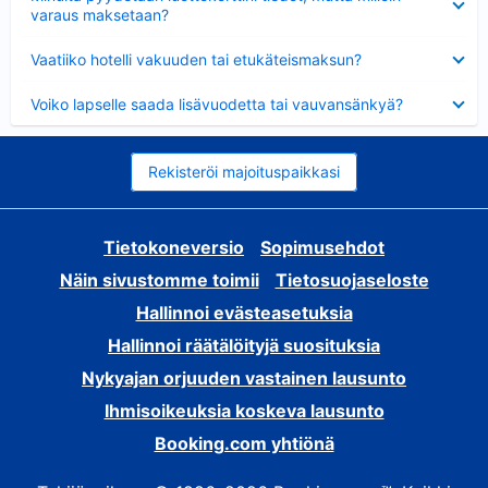
varaus maksetaan?
Lyhennetty
Vaatiiko hotelli vakuuden tai etukäteismaksun?
Lyhennetty
Voiko lapselle saada lisävuodetta tai vauvansänkyä?
Rekisteröi majoituspaikkasi
Tietokoneversio
Sopimusehdot
Näin sivustomme toimii
Tietosuojaseloste
Hallinnoi evästeasetuksia
Hallinnoi räätälöityjä suosituksia
Nykyajan orjuuden vastainen lausunto
Ihmisoikeuksia koskeva lausunto
Booking.com yhtiönä