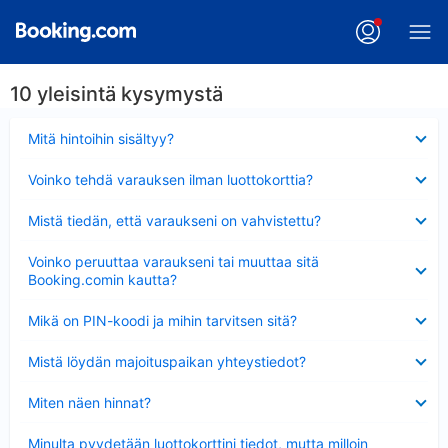
10 yleisintä kysymystä
Lyhennetty
Mitä hintoihin sisältyy?
Lyhennetty
Voinko tehdä varauksen ilman luottokorttia?
Lyhennetty
Mistä tiedän, että varaukseni on vahvistettu?
Lyhennetty
Voinko peruuttaa varaukseni tai muuttaa sitä
Booking.comin kautta?
Lyhennetty
Mikä on PIN-koodi ja mihin tarvitsen sitä?
Lyhennetty
Mistä löydän majoituspaikan yhteystiedot?
Lyhennetty
Miten näen hinnat?
Lyhennetty
Minulta pyydetään luottokorttini tiedot, mutta milloin