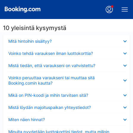
10 yleisintä kysymystä
Lyhennetty
Mitä hintoihin sisältyy?
Lyhennetty
Voinko tehdä varauksen ilman luottokorttia?
Lyhennetty
Mistä tiedän, että varaukseni on vahvistettu?
Lyhennetty
Voinko peruuttaa varaukseni tai muuttaa sitä
Booking.comin kautta?
Lyhennetty
Mikä on PIN-koodi ja mihin tarvitsen sitä?
Lyhennetty
Mistä löydän majoituspaikan yhteystiedot?
Lyhennetty
Miten näen hinnat?
Lyhennetty
Minulta pyydetään luottokorttini tiedot, mutta milloin