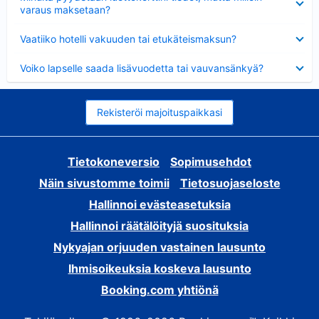
varaus maksetaan?
Lyhennetty
Vaatiiko hotelli vakuuden tai etukäteismaksun?
Lyhennetty
Voiko lapselle saada lisävuodetta tai vauvansänkyä?
Rekisteröi majoituspaikkasi
Tietokoneversio
Sopimusehdot
Näin sivustomme toimii
Tietosuojaseloste
Hallinnoi evästeasetuksia
Hallinnoi räätälöityjä suosituksia
Nykyajan orjuuden vastainen lausunto
Ihmisoikeuksia koskeva lausunto
Booking.com yhtiönä