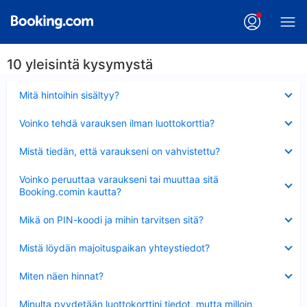
10 yleisintä kysymystä
Lyhennetty
Mitä hintoihin sisältyy?
Lyhennetty
Voinko tehdä varauksen ilman luottokorttia?
Lyhennetty
Mistä tiedän, että varaukseni on vahvistettu?
Lyhennetty
Voinko peruuttaa varaukseni tai muuttaa sitä
Booking.comin kautta?
Lyhennetty
Mikä on PIN-koodi ja mihin tarvitsen sitä?
Lyhennetty
Mistä löydän majoituspaikan yhteystiedot?
Lyhennetty
Miten näen hinnat?
Lyhennetty
Minulta pyydetään luottokorttini tiedot, mutta milloin