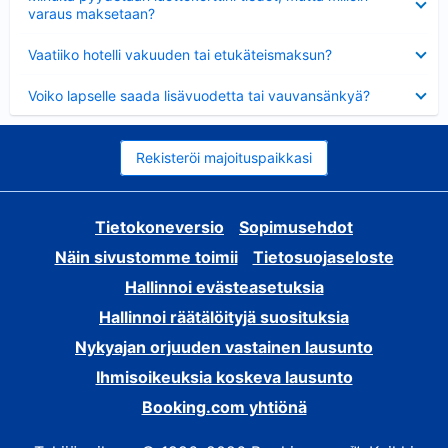
varaus maksetaan?
Lyhennetty
Vaatiiko hotelli vakuuden tai etukäteismaksun?
Lyhennetty
Voiko lapselle saada lisävuodetta tai vauvansänkyä?
Rekisteröi majoituspaikkasi
Tietokoneversio
Sopimusehdot
Näin sivustomme toimii
Tietosuojaseloste
Hallinnoi evästeasetuksia
Hallinnoi räätälöityjä suosituksia
Nykyajan orjuuden vastainen lausunto
Ihmisoikeuksia koskeva lausunto
Booking.com yhtiönä