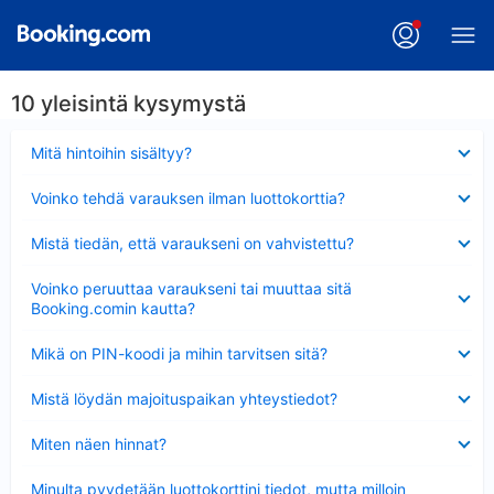
10 yleisintä kysymystä
Lyhennetty
Mitä hintoihin sisältyy?
Lyhennetty
Voinko tehdä varauksen ilman luottokorttia?
Lyhennetty
Mistä tiedän, että varaukseni on vahvistettu?
Lyhennetty
Voinko peruuttaa varaukseni tai muuttaa sitä
Booking.comin kautta?
Lyhennetty
Mikä on PIN-koodi ja mihin tarvitsen sitä?
Lyhennetty
Mistä löydän majoituspaikan yhteystiedot?
Lyhennetty
Miten näen hinnat?
Lyhennetty
Minulta pyydetään luottokorttini tiedot, mutta milloin