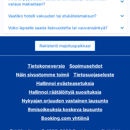
varaus maksetaan?
Lyhennetty
Vaatiiko hotelli vakuuden tai etukäteismaksun?
Lyhennetty
Voiko lapselle saada lisävuodetta tai vauvansänkyä?
Rekisteröi majoituspaikkasi
Tietokoneversio
Sopimusehdot
Näin sivustomme toimii
Tietosuojaseloste
Hallinnoi evästeasetuksia
Hallinnoi räätälöityjä suosituksia
Nykyajan orjuuden vastainen lausunto
Ihmisoikeuksia koskeva lausunto
Booking.com yhtiönä