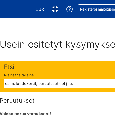
EUR
Pyydä apua varaukse
Rekisteröi majoitusp
Valitse valuutta. Tämänhetkinen valuutt
Valitse kieli. Tämänhetkinen kie
Usein esitetyt kysymykse
Etsi
Avainsana tai aihe
Peruutukset
Voinko perua varaukseni?