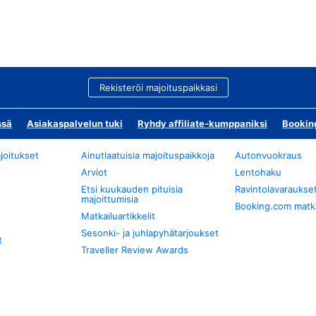
Rekisteröi majoituspaikkasi
ssä
Asiakaspalvelun tuki
Ryhdy affiliate-kumppaniksi
Bookin
joitukset
Ainutlaatuisia majoituspaikkoja
Autonvuokraus
Arviot
Lentohaku
Etsi kuukauden pituisia
Ravintolavaraukse
majoittumisia
Booking.com matkan
Matkailuartikkelit
Sesonki- ja juhlapyhätarjoukset
t
Traveller Review Awards