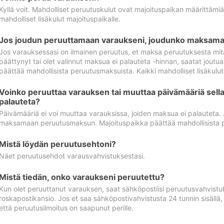
Kyllä voit. Mahdolliset peruutuskulut ovat majoituspaikan määrittämi
mahdolliset lisäkulut majoituspaikalle.
Jos joudun peruuttamaan varaukseni, joudunko maksamaa
Jos varauksessasi on ilmainen peruutus, et maksa peruutuksesta mit
päättynyt tai olet valinnut maksua ei palauteta -hinnan, saatat jo
päättää mahdollisista peruutusmaksuista. Kaikki mahdolliset lisäkulu
Voinko peruuttaa varauksen tai muuttaa päivämääriä sella
palauteta?
Päivämääriä ei voi muuttaa varauksissa, joiden maksua ei palauteta.
maksamaan peruutusmaksun. Majoituspaikka päättää mahdollisista 
Mistä löydän peruutusehtoni?
Näet peruutusehdot varausvahvistuksestasi.
Mistä tiedän, onko varaukseni peruutettu?
Kun olet peruuttanut varauksen, saat sähköpostiisi peruutusvahvistu
roskapostikansio. Jos et saa sähköpostivahvistusta 24 tunnin sisällä
että peruutusilmoitus on saapunut perille.