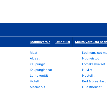
Mobiiliversio
Oma tilisi
Muuta varausta neti
Maat
Kodinomaiset ma
Alueet
Huoneistot
Kaupungit
Lomakeskukset
Kaupunginosat
Huvilat
Lentokentät
Hostellit
Hotellit
Bed & breakfasti
Maamerkit
Guesthouset