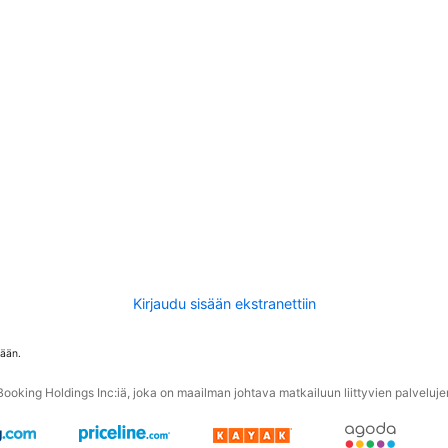
Kirjaudu sisään ekstranettiin
tään.
oking Holdings Inc:iä, joka on maailman johtava matkailuun liittyvien palvelujen 