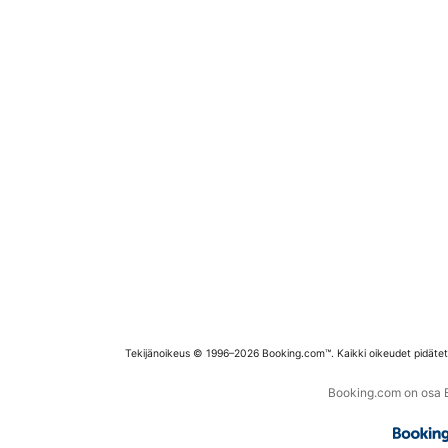
Tekijänoikeus © 1996–2026 Booking.com™. Kaikki oikeudet pidäte
Booking.com on osa Bo