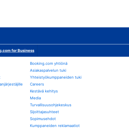
g.com for Business
Booking.com yhtiönä
Asiakaspalvelun tuki
t
Yhteistyökumppaneiden tuki
järjestäjille
Careers
Kestävä kehitys
Media
Turvallisuusohjekeskus
Sijoittajasuhteet
Sopimusehdot
Kumppaneiden reklamaatiot