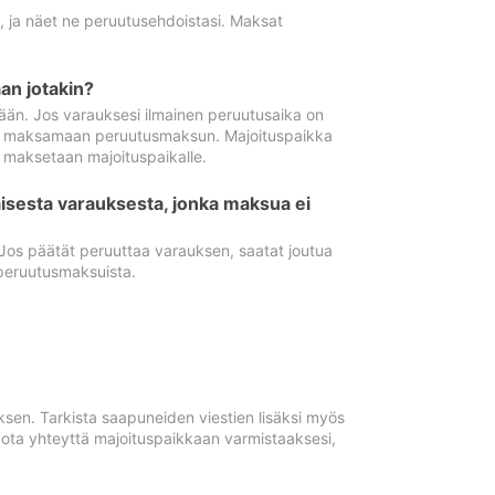
ä, ja näet ne peruutusehdoistasi. Maksat
n jotakin?
ään. Jos varauksesi ilmainen peruutusaika on
utua maksamaan peruutusmaksun. Majoituspaikka
t maksetaan majoituspaikalle.
isesta varauksesta, jonka maksua ei
 Jos päätät peruuttaa varauksen, saatat joutua
peruutusmaksuista.
ksen. Tarkista saapuneiden viestien lisäksi myös
, ota yhteyttä majoituspaikkaan varmistaaksesi,