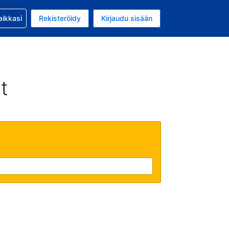
si kanssa
aikkasi
Rekisteröidy
Kirjaudu sisään
a on EUR
li on Suomi
t