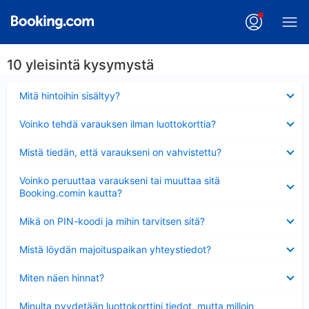
10 yleisintä kysymystä
Lyhennetty
Mitä hintoihin sisältyy?
Lyhennetty
Voinko tehdä varauksen ilman luottokorttia?
Lyhennetty
Mistä tiedän, että varaukseni on vahvistettu?
Lyhennetty
Voinko peruuttaa varaukseni tai muuttaa sitä
Booking.comin kautta?
Lyhennetty
Mikä on PIN-koodi ja mihin tarvitsen sitä?
Lyhennetty
Mistä löydän majoituspaikan yhteystiedot?
Lyhennetty
Miten näen hinnat?
Lyhennetty
Minulta pyydetään luottokorttini tiedot, mutta milloin