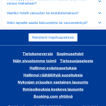
varaus maksetaan?
Lyhennetty
Vaatiiko hotelli vakuuden tai etukäteismaksun?
Lyhennetty
Voiko lapselle saada lisävuodetta tai vauvansänkyä?
Rekisteröi majoituspaikkasi
Tietokoneversio
Sopimusehdot
Näin sivustomme toimii
Tietosuojaseloste
Hallinnoi evästeasetuksia
Hallinnoi räätälöityjä suosituksia
Nykyajan orjuuden vastainen lausunto
Ihmisoikeuksia koskeva lausunto
Booking.com yhtiönä