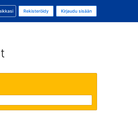
si kanssa
aikkasi
Rekisteröidy
Kirjaudu sisään
a on EUR
li on Suomi
t