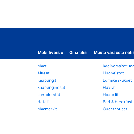
Mobiiliversio
Oma tilisi
Muuta varausta neti
Maat
Kodinomaiset ma
Alueet
Huoneistot
Kaupungit
Lomakeskukset
Kaupunginosat
Huvilat
Lentokentät
Hostellit
Hotellit
Bed & breakfasti
Maamerkit
Guesthouset