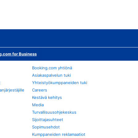
g.com for Business
Booking.com yhtiönä
Asiakaspalvelun tuki
t
Yhteistyökumppaneiden tuki
järjestäjille
Careers
Kestävä kehitys
Media
Turvallisuusohjekeskus
Sijoittajasuhteet
Sopimusehdot
Kumppaneiden reklamaatiot