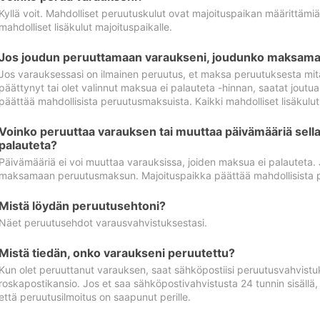
Kyllä voit. Mahdolliset peruutuskulut ovat majoituspaikan määrittämi
mahdolliset lisäkulut majoituspaikalle.
Jos joudun peruuttamaan varaukseni, joudunko maksamaa
Jos varauksessasi on ilmainen peruutus, et maksa peruutuksesta mit
päättynyt tai olet valinnut maksua ei palauteta -hinnan, saatat jo
päättää mahdollisista peruutusmaksuista. Kaikki mahdolliset lisäkulu
Voinko peruuttaa varauksen tai muuttaa päivämääriä sella
palauteta?
Päivämääriä ei voi muuttaa varauksissa, joiden maksua ei palauteta.
maksamaan peruutusmaksun. Majoituspaikka päättää mahdollisista 
Mistä löydän peruutusehtoni?
Näet peruutusehdot varausvahvistuksestasi.
Mistä tiedän, onko varaukseni peruutettu?
Kun olet peruuttanut varauksen, saat sähköpostiisi peruutusvahvistu
roskapostikansio. Jos et saa sähköpostivahvistusta 24 tunnin sisällä
että peruutusilmoitus on saapunut perille.