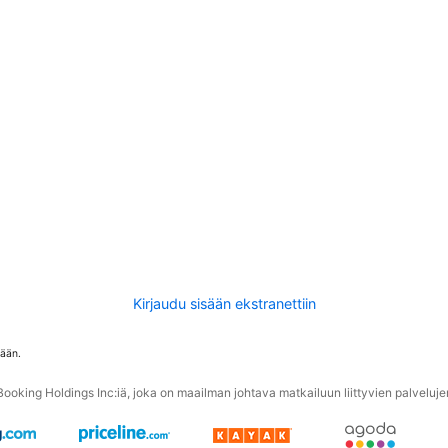
Kirjaudu sisään ekstranettiin
tään.
oking Holdings Inc:iä, joka on maailman johtava matkailuun liittyvien palvelujen 