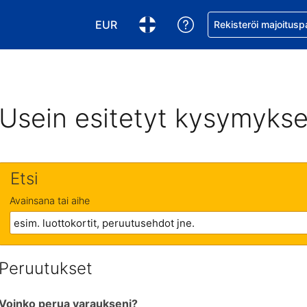
EUR
Pyydä apua varaukse
Rekisteröi majoitusp
Valitse valuutta. Tämänhetkinen valuutt
Valitse kieli. Tämänhetkinen kie
Usein esitetyt kysymykse
Etsi
Avainsana tai aihe
Peruutukset
Voinko perua varaukseni?