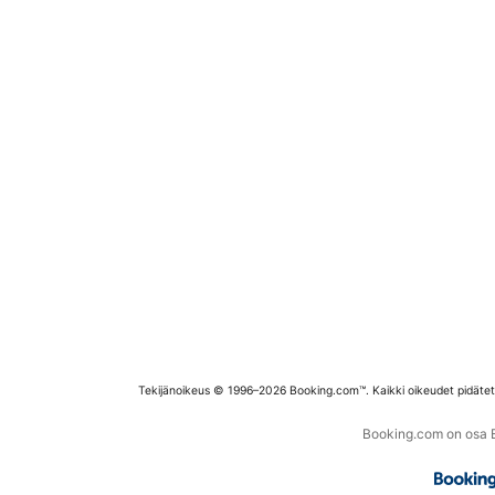
Tekijänoikeus © 1996–2026 Booking.com™. Kaikki oikeudet pidäte
Booking.com on osa Bo