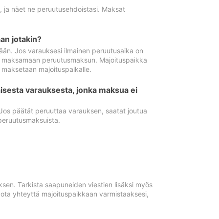
ä, ja näet ne peruutusehdoistasi. Maksat
n jotakin?
ään. Jos varauksesi ilmainen peruutusaika on
utua maksamaan peruutusmaksun. Majoituspaikka
t maksetaan majoituspaikalle.
isesta varauksesta, jonka maksua ei
 Jos päätät peruuttaa varauksen, saatat joutua
peruutusmaksuista.
ksen. Tarkista saapuneiden viestien lisäksi myös
, ota yhteyttä majoituspaikkaan varmistaaksesi,