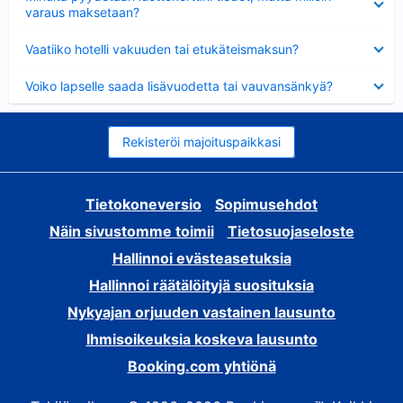
varaus maksetaan?
Lyhennetty
Vaatiiko hotelli vakuuden tai etukäteismaksun?
Lyhennetty
Voiko lapselle saada lisävuodetta tai vauvansänkyä?
Rekisteröi majoituspaikkasi
Tietokoneversio
Sopimusehdot
Näin sivustomme toimii
Tietosuojaseloste
Hallinnoi evästeasetuksia
Hallinnoi räätälöityjä suosituksia
Nykyajan orjuuden vastainen lausunto
Ihmisoikeuksia koskeva lausunto
Booking.com yhtiönä