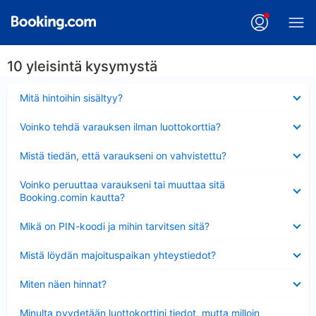
10 yleisintä kysymystä
Lyhennetty
Mitä hintoihin sisältyy?
Lyhennetty
Voinko tehdä varauksen ilman luottokorttia?
Lyhennetty
Mistä tiedän, että varaukseni on vahvistettu?
Lyhennetty
Voinko peruuttaa varaukseni tai muuttaa sitä
Booking.comin kautta?
Lyhennetty
Mikä on PIN-koodi ja mihin tarvitsen sitä?
Lyhennetty
Mistä löydän majoituspaikan yhteystiedot?
Lyhennetty
Miten näen hinnat?
Lyhennetty
Minulta pyydetään luottokorttini tiedot, mutta milloin