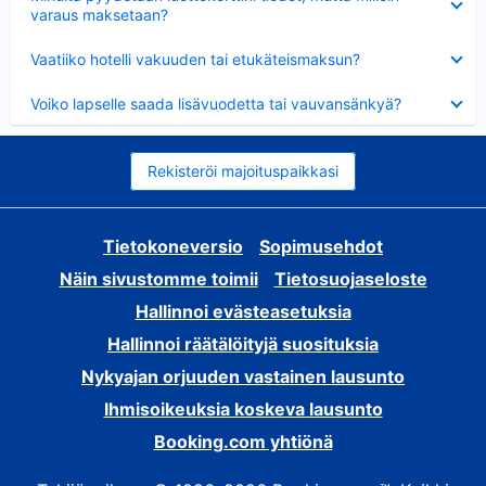
varaus maksetaan?
Lyhennetty
Vaatiiko hotelli vakuuden tai etukäteismaksun?
Lyhennetty
Voiko lapselle saada lisävuodetta tai vauvansänkyä?
Rekisteröi majoituspaikkasi
Tietokoneversio
Sopimusehdot
Näin sivustomme toimii
Tietosuojaseloste
Hallinnoi evästeasetuksia
Hallinnoi räätälöityjä suosituksia
Nykyajan orjuuden vastainen lausunto
Ihmisoikeuksia koskeva lausunto
Booking.com yhtiönä