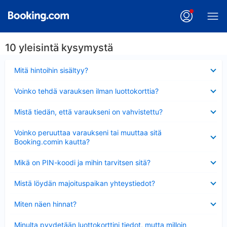
10 yleisintä kysymystä
Lyhennetty
Mitä hintoihin sisältyy?
Lyhennetty
Voinko tehdä varauksen ilman luottokorttia?
Lyhennetty
Mistä tiedän, että varaukseni on vahvistettu?
Lyhennetty
Voinko peruuttaa varaukseni tai muuttaa sitä
Booking.comin kautta?
Lyhennetty
Mikä on PIN-koodi ja mihin tarvitsen sitä?
Lyhennetty
Mistä löydän majoituspaikan yhteystiedot?
Lyhennetty
Miten näen hinnat?
Lyhennetty
Minulta pyydetään luottokorttini tiedot, mutta milloin