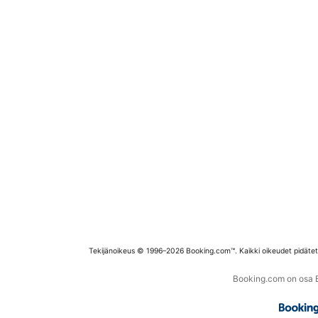
Tekijänoikeus © 1996–2026 Booking.com™. Kaikki oikeudet pidäte
Booking.com on osa Bo