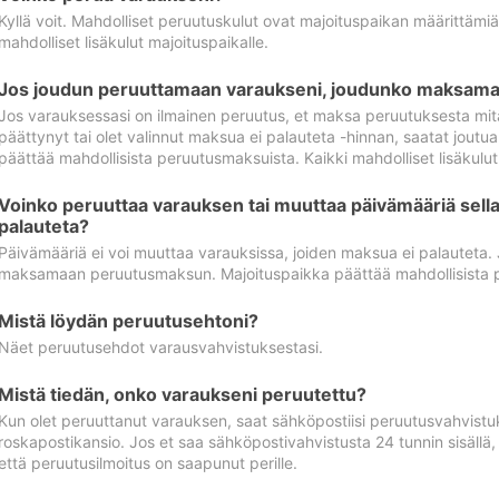
Kyllä voit. Mahdolliset peruutuskulut ovat majoituspaikan määrittämi
mahdolliset lisäkulut majoituspaikalle.
Jos joudun peruuttamaan varaukseni, joudunko maksamaa
Jos varauksessasi on ilmainen peruutus, et maksa peruutuksesta mit
päättynyt tai olet valinnut maksua ei palauteta -hinnan, saatat jo
päättää mahdollisista peruutusmaksuista. Kaikki mahdolliset lisäkulu
Voinko peruuttaa varauksen tai muuttaa päivämääriä sella
palauteta?
Päivämääriä ei voi muuttaa varauksissa, joiden maksua ei palauteta.
maksamaan peruutusmaksun. Majoituspaikka päättää mahdollisista 
Mistä löydän peruutusehtoni?
Näet peruutusehdot varausvahvistuksestasi.
Mistä tiedän, onko varaukseni peruutettu?
Kun olet peruuttanut varauksen, saat sähköpostiisi peruutusvahvistu
roskapostikansio. Jos et saa sähköpostivahvistusta 24 tunnin sisällä
että peruutusilmoitus on saapunut perille.