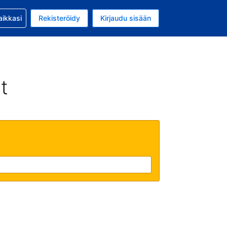
si kanssa
aikkasi
Rekisteröidy
Kirjaudu sisään
a on EUR
li on Suomi
t