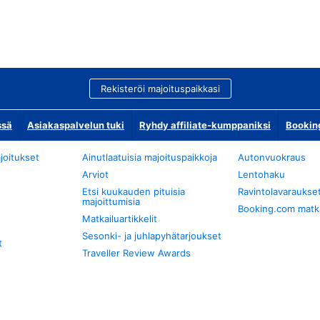
Rekisteröi majoituspaikkasi
ssä
Asiakaspalvelun tuki
Ryhdy affiliate-kumppaniksi
Bookin
joitukset
Ainutlaatuisia majoituspaikkoja
Autonvuokraus
Arviot
Lentohaku
Etsi kuukauden pituisia
Ravintolavaraukse
majoittumisia
Booking.com matkan
Matkailuartikkelit
Sesonki- ja juhlapyhätarjoukset
t
Traveller Review Awards