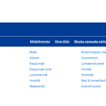
Mobiiliversio
Oma tilisi
Muuta varausta neti
Maat
Kodinomaiset ma
Alueet
Huoneistot
Kaupungit
Lomakeskukset
Kaupunginosat
Huvilat
Lentokentät
Hostellit
Hotellit
Bed & breakfasti
Maamerkit
Guesthouset