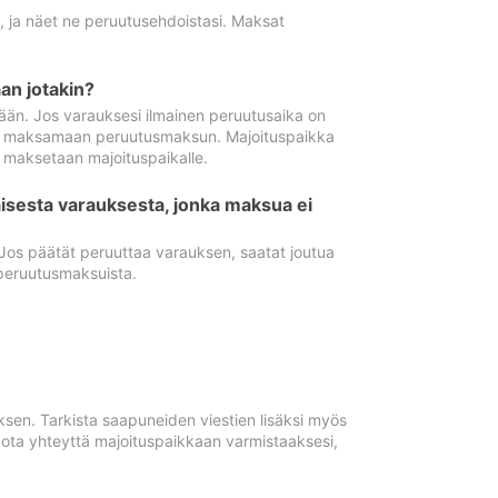
ä, ja näet ne peruutusehdoistasi. Maksat
n jotakin?
ään. Jos varauksesi ilmainen peruutusaika on
utua maksamaan peruutusmaksun. Majoituspaikka
t maksetaan majoituspaikalle.
isesta varauksesta, jonka maksua ei
 Jos päätät peruuttaa varauksen, saatat joutua
peruutusmaksuista.
ksen. Tarkista saapuneiden viestien lisäksi myös
, ota yhteyttä majoituspaikkaan varmistaaksesi,