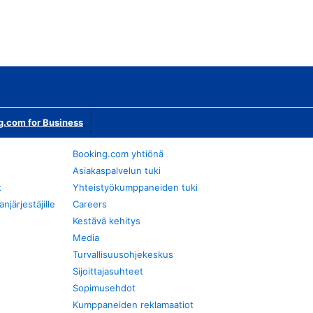
g.com for Business
Booking.com yhtiönä
Asiakaspalvelun tuki
t
Yhteistyökumppaneiden tuki
järjestäjille
Careers
Kestävä kehitys
Media
Turvallisuusohjekeskus
Sijoittajasuhteet
Sopimusehdot
Kumppaneiden reklamaatiot