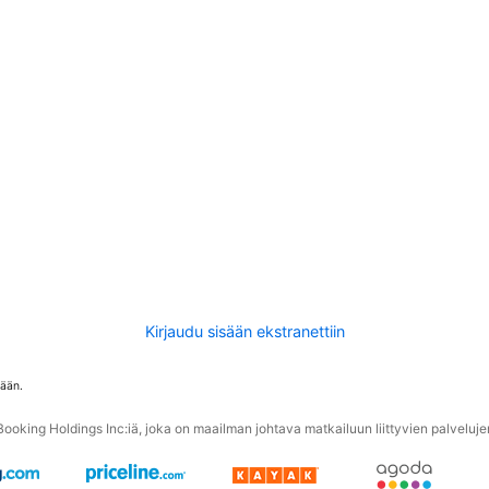
Kirjaudu sisään ekstranettiin
tään.
oking Holdings Inc:iä, joka on maailman johtava matkailuun liittyvien palvelujen 