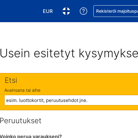
EUR
Pyydä apua varaukse
Rekisteröi majoitusp
Valitse valuutta. Tämänhetkinen valuutt
Valitse kieli. Tämänhetkinen kie
Usein esitetyt kysymykse
Etsi
Avainsana tai aihe
Peruutukset
Voinko perua varaukseni?